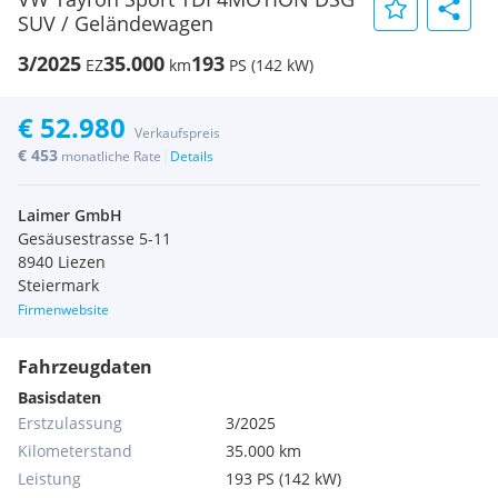
SUV / Geländewagen
3/2025
35.000
193
EZ
km
PS (142 kW)
€ 52.980
Verkaufspreis
€ 453
|
monatliche Rate
Details
Laimer GmbH
Gesäusestrasse 5-11
8940 Liezen
Steiermark
Firmenwebsite
Fahrzeugdaten
Basisdaten
Erstzulassung
3/2025
Kilometerstand
35.000 km
Leistung
193 PS (142 kW)