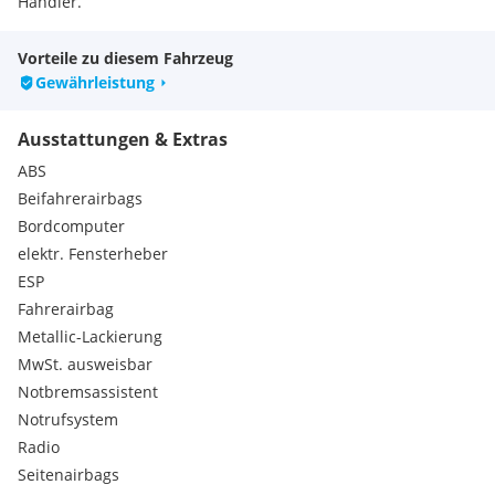
Extras:
Händler.
AUT
Vorteile zu diesem Fahrzeug
Gewährleistung
Ausstattungen & Extras
ABS
Beifahrerairbags
Bordcomputer
elektr. Fensterheber
ESP
Fahrerairbag
Metallic-Lackierung
MwSt. ausweisbar
Notbremsassistent
Notrufsystem
Radio
Seitenairbags