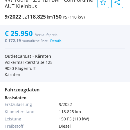
AUT Kleinbus
9/2022
118.825
150
EZ
km
PS (110 kW)
€ 25.950
Verkaufspreis
€ 172,19
|
monatliche Rate
Details
OutletCars.at - Kärnten
Völkermarkterstraße 125
9020 Klagenfurt
Kärnten
Fahrzeugdaten
Basisdaten
Erstzulassung
9/2022
Kilometerstand
118.825 km
Leistung
150 PS (110 kW)
Treibstoff
Diesel