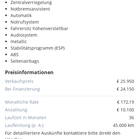
Zentralverriegelung
Notbremsassistent
Automatik
Notrufsystem
Fahrersitz höhenverstellbar
Audiosystem
metallic
Stabilitätsprogramm (ESP)
ABS
Seitenairbags
Frontairbag
Preisinformationen
Bordcomputer
Servolenkung
Verkaufspreis
€ 25.950
Tagfahrlicht
Bei Finanzierung
€ 24.150
Reifendruckkontrolle
Sonnenschutzverglasung
Monatliche Rate
€ 172,19
Wegfahrsperre
Anzahlung
€ 10.100
Frontantrieb
Laufzeit in Monaten
36
Laufleistung (p. A.)
45.000 km
Für detailliertere Auskünfte kontaktiere bitte direkt den