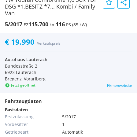
DSG *1.BESITZ *7... Kombi / Family
Van
5/2017
115.700
116
EZ
km
PS (85 kW)
€ 19.990
Verkaufspreis
Autohaus Lauterach
Bundesstraße 2
6923 Lauterach
Bregenz, Vorarlberg
Jetzt geöffnet
Firmenwebsite
Fahrzeugdaten
Basisdaten
Erstzulassung
5/2017
Vorbesitzer
1
Getriebeart
Automatik