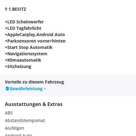
!! 1.BESITZ
+LED Scheinwerfer
+LED Tagfahrlicht
+AppleCarplay,Android Auto
+Parksensoren vorne+hinten
+Start Stop Automatik
+Navigationssystem
+Klimaautomatik
+Sitzheizung
+Multifunktionslenkrad Leder
+Tempomat
Vorteile zu diesem Fahrzeug
+Bluetooth
Gewährleistung
+Freisprechenrichtung
+Elektr. Heckklappe
Ausstattungen & Extras
+SD, USB
+Isofix
ABS
+Alufelgen
Abstandstempomat
+Getönte Scheiben
Alufelgen
uvm...
Android Auto