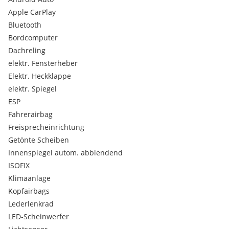
Gerne erstellen wir Ihnen ein maßgeschneidertes
Apple CarPlay
Finanzierungsangebot
Bluetooth
Bordcomputer
Finanzierungen
individuell und auch ohne Anzahlung
Dachreling
möglich!
elektr. Fensterheber
Leasing und Kreditfinanzierungen zu TOP Konditionen.
Elektr. Heckklappe
elektr. Spiegel
Wir bieten auch zusätzliche
Garantien
an!
ESP
Fahrerairbag
Eintausch und Inzahlungnahme möglich!
Freisprecheinrichtung
Getönte Scheiben
Besichtigung, Probefahrt bzw. weitere Auskünfte auch am
Abend bzw. Wochenende nach Vereinbarung.
Innenspiegel autom. abblendend
ISOFIX
Klimaanlage
Tel: (0) 676/ 95 10 481
Kopfairbags
Lederlenkrad
Alle Angaben ohne Gewähr, Irrtümer und Änderungen
vorbehalten
LED-Scheinwerfer
Serienausstattungen: