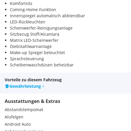
Komfortsitz
Coming-Home-Funktion
Innenspiegel automatisch abblendbar
LED-Rückleuchten
Scheinwerfer-Reinigungsanlage
Sitzbezug Stoff/Alcantara
Matrix LED-Scheinwerfer
Diebstahlwarnanlage
Make-up Spiegel beleuchtet
Sprachsteuerung
Scheibenwaschdüsen beheizbar
Verkehrszeichenerkennung
Müdigkeitserkennung
Vorteile zu diesem Fahrzeug
Seitenfenster ab B-Säule abgedunkelt
Gewährleistung
Radio
DAB-Radio
Ausstattungen & Extras
Sitz-Fahrer & Beifahrer höhenverstellbar
Abstandstempomat
Alufelgen
Android Auto