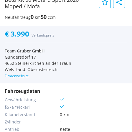
Moped / Mofa
0
50
Neufahrzeug
km
ccm
€ 3.990
Verkaufspreis
Team Gruber GmbH
Gundersdorf 17
4652 Steinerkirchen an der Traun
Wels-Land, Oberösterreich
Firmenwebsite
Fahrzeugdaten
Gewährleistung
§57a "Pickerl"
Kilometerstand
0 km
Zylinder
1
Antrieb
Kette