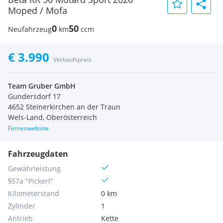
Moped / Mofa
0
50
Neufahrzeug
km
ccm
€ 3.990
Verkaufspreis
Team Gruber GmbH
Gundersdorf 17
4652 Steinerkirchen an der Traun
Wels-Land, Oberösterreich
Firmenwebsite
Fahrzeugdaten
Gewährleistung
§57a "Pickerl"
Kilometerstand
0 km
Zylinder
1
Antrieb
Kette