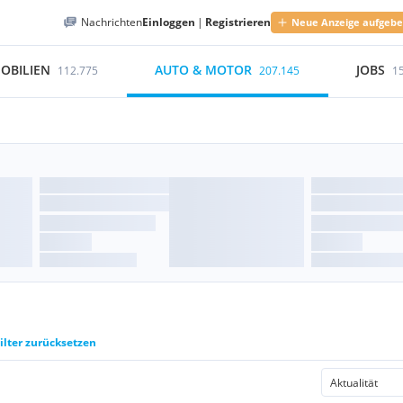
Nachrichten
Einloggen
|
Registrieren
Neue Anzeige aufgeb
OBILIEN
AUTO & MOTOR
JOBS
112.775
207.145
1
ilter zurücksetzen