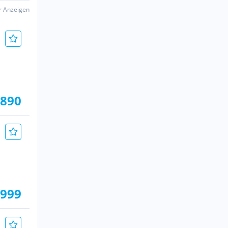
er Anzeigen
.890
.999