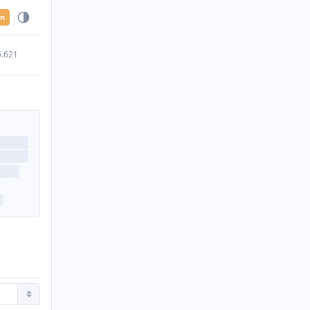
en
5.621