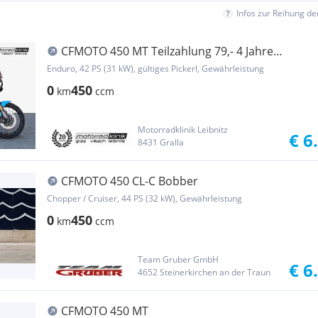
Infos zur Reihung d
CFMOTO 450 MT Teilzahlung 79,- 4 Jahre
Garantie, inkl. ...
Enduro, 42 PS (31 kW), gültiges Pickerl, Gewährleistung
0
450
km
ccm
Motorradklinik Leibnitz
€ 6
8431 Gralla
CFMOTO 450 CL-C Bobber
Chopper / Cruiser, 44 PS (32 kW), Gewährleistung
0
450
km
ccm
Team Gruber GmbH
€ 6
4652 Steinerkirchen an der Traun
CFMOTO 450 MT