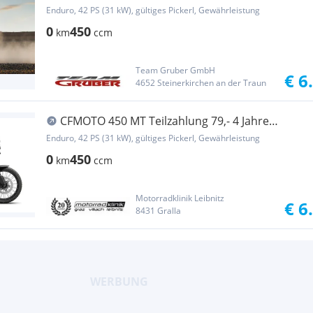
Enduro, 42 PS (31 kW), gültiges Pickerl, Gewährleistung
0
450
km
ccm
Team Gruber GmbH
€ 6
4652 Steinerkirchen an der Traun
CFMOTO 450 MT Teilzahlung 79,- 4 Jahre
Garantie, Neue F...
Enduro, 42 PS (31 kW), gültiges Pickerl, Gewährleistung
0
450
km
ccm
Motorradklinik Leibnitz
€ 6
8431 Gralla