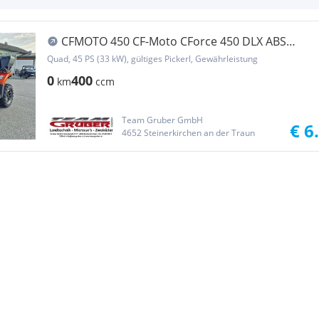
CFMOTO 450 CF-Moto CForce 450 DLX ABS
90km/h 4 Jahre Garan...
Quad, 45 PS (33 kW), gültiges Pickerl, Gewährleistung
0
400
km
ccm
Team Gruber GmbH
€ 6
4652 Steinerkirchen an der Traun