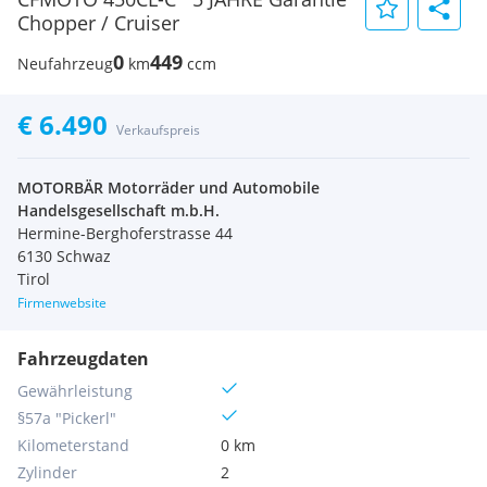
Chopper / Cruiser
0
449
Neufahrzeug
km
ccm
€ 6.490
Verkaufspreis
MOTORBÄR Motorräder und Automobile
Handelsgesellschaft m.b.H.
Hermine-Berghoferstrasse 44
6130 Schwaz
Tirol
Firmenwebsite
Fahrzeugdaten
Gewährleistung
§57a "Pickerl"
Kilometerstand
0 km
Zylinder
2