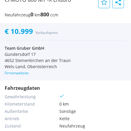
0
800
Neufahrzeug
km
ccm
€ 10.999
Verkaufspreis
Team Gruber GmbH
Gundersdorf 17
4652 Steinerkirchen an der Traun
Wels-Land, Oberösterreich
Firmenwebsite
Fahrzeugdaten
Gewährleistung
Kilometerstand
0 km
Außenfarbe
Sonstige
Antrieb
Kette
Zustand
Neufahrzeug