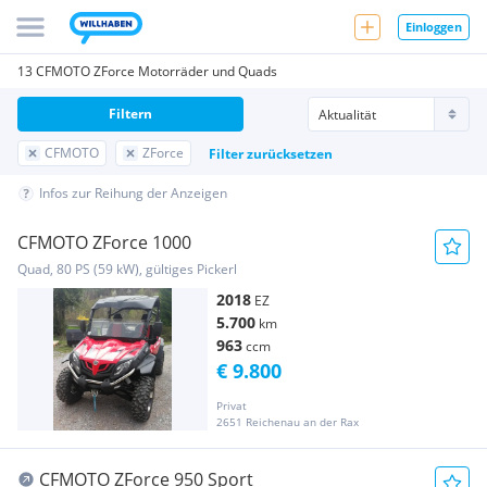
Einloggen
13 CFMOTO ZForce Motorräder und Quads
Filtern
CFMOTO
ZForce
Filter zurücksetzen
Infos zur Reihung der Anzeigen
CFMOTO ZForce 1000
Quad, 80 PS (59 kW), gültiges Pickerl
2018
EZ
5.700
km
963
ccm
€ 9.800
Privat
2651 Reichenau an der Rax
CFMOTO ZForce 950 Sport