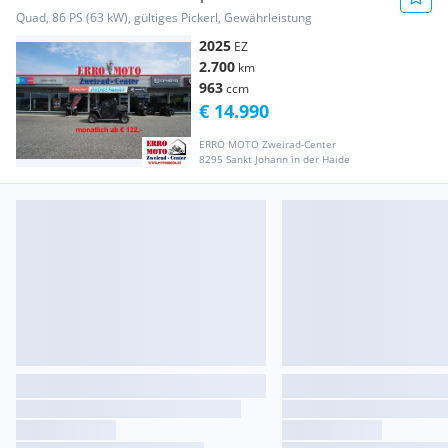
Quad, 86 PS (63 kW), gültiges Pickerl, Gewährleistung
2025
EZ
2.700
km
963
ccm
€ 14.990
ERRO MOTO Zweirad-Center
8295 Sankt Johann in der Haide