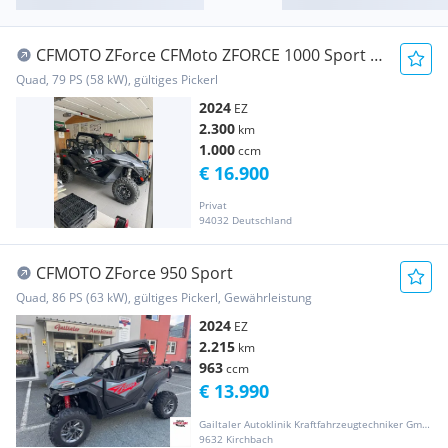
CFMOTO ZForce CFMoto ZFORCE 1000 Sport -
nur 2300 KM KD NEU
Quad, 79 PS (58 kW), gültiges Pickerl
2024
EZ
2.300
km
1.000
ccm
€ 16.900
Privat
94032 Deutschland
CFMOTO ZForce 950 Sport
Quad, 86 PS (63 kW), gültiges Pickerl, Gewährleistung
2024
EZ
2.215
km
963
ccm
€ 13.990
Gailtaler Autoklinik Kraftfahrzeugtechniker GmbH
9632 Kirchbach