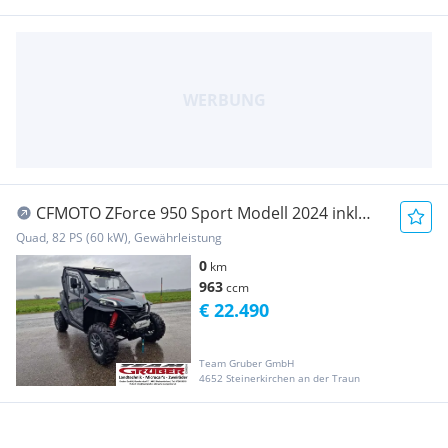
CFMOTO ZForce 950 Sport Modell 2024 inkl
Koffer hinten Vollka...
Quad, 82 PS (60 kW), Gewährleistung
0
km
963
ccm
€ 22.490
Team Gruber GmbH
4652 Steinerkirchen an der Traun