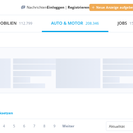
Nachrichten
Einloggen
|
Registrieren
Neue Anzeige aufgeb
OBILIEN
AUTO & MOTOR
JOBS
112.799
208.346
1
cksetzen
4
5
6
7
8
9
Weiter