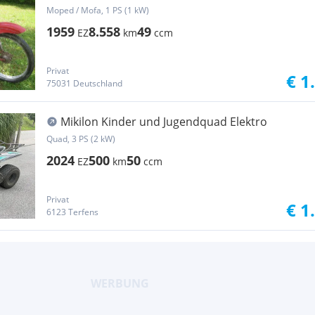
Supersport 50 SS Moped / Mofa Sportmoped
Moped / Mofa, 1 PS (1 kW)
1959
8.558
49
EZ
km
ccm
Privat
€ 1
75031 Deutschland
Mikilon Kinder und Jugendquad Elektro
Quad, 3 PS (2 kW)
2024
500
50
EZ
km
ccm
Privat
€ 1
6123 Terfens