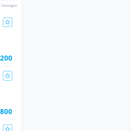
er Anzeigen
.200
.800