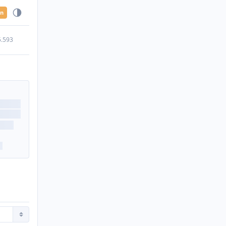
en
5.593