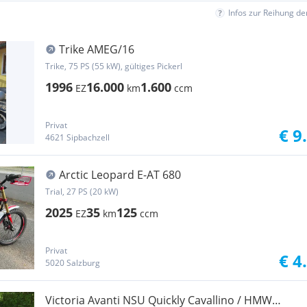
Infos zur Reihung d
Trike AMEG/16
Trike, 75 PS (55 kW), gültiges Pickerl
1996
16.000
1.600
EZ
km
ccm
Privat
€ 9
4621 Sipbachzell
Arctic Leopard E-AT 680
Trial, 27 PS (20 kW)
2025
35
125
EZ
km
ccm
Privat
€ 4
5020 Salzburg
Victoria Avanti NSU Quickly Cavallino / HMW