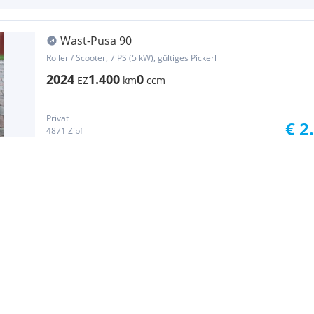
Wast-Pusa 90
Roller / Scooter, 7 PS (5 kW), gültiges Pickerl
2024
1.400
0
EZ
km
ccm
Privat
€ 2
4871 Zipf