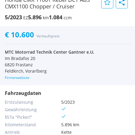
CMX1100 Chopper / Cruiser
5/2023
5.896
1.084
EZ
km
ccm
€ 10.600
Verkaufspreis
MTC Motorrad Technik Center Gantner e.U.
Im Bradafos 20
6820 Frastanz
Feldkirch, Vorarlberg
Firmenwebsite
Fahrzeugdaten
Erstzulassung
5/2023
Gewährleistung
§57a "Pickerl"
Kilometerstand
5.896 km
Antrieb
Kette