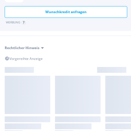
Matt Ballistic Black Metallic mit neuen roten Akzenten
Wunschkredit anfragen
Pearl Glare White mit überarbeiteten Tricolore Grafiken
WERBUNG
(exklusiv erhältlich bei der ES“ Variante)
6 Jahre Honda Neufahrzeuggarantie
Rechtlicher Hinweis
KONTAKT
Walter Prohaska
Vorgereihte Anzeige
Vertriebsleitung & Verkauf - Krems
(0) 2732 79999 15
Alexander Schön
Verkauf - Krems
(0) 2732 79999 13
Extras:
Katalysator