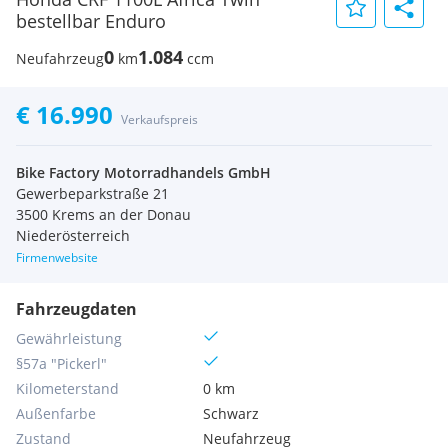
bestellbar Enduro
0
1.084
Neufahrzeug
km
ccm
€ 16.990
Verkaufspreis
Bike Factory Motorradhandels GmbH
Gewerbeparkstraße 21
3500 Krems an der Donau
Niederösterreich
Firmenwebsite
Fahrzeugdaten
Gewährleistung
§57a "Pickerl"
Kilometerstand
0 km
Außenfarbe
Schwarz
Zustand
Neufahrzeug