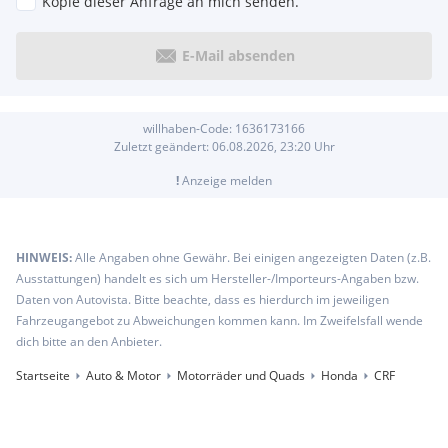
Kopie dieser Anfrage an mich senden.
E-Mail absenden
willhaben-Code:
1636173166
Zuletzt geändert:
06.08.2026, 23:20
Uhr
!
Anzeige melden
HINWEIS:
Alle Angaben ohne Gewähr. Bei einigen angezeigten Daten (z.B.
Ausstattungen) handelt es sich um Hersteller-/Importeurs-Angaben bzw.
Daten von Autovista. Bitte beachte, dass es hierdurch im jeweiligen
Fahrzeugangebot zu Abweichungen kommen kann. Im Zweifelsfall wende
dich bitte an den Anbieter.
Startseite
Auto & Motor
Motorräder und Quads
Honda
CRF