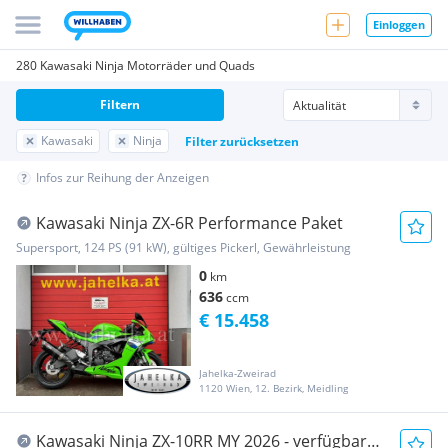
Einloggen
280 Kawasaki Ninja Motorräder und Quads
Filtern
Kawasaki
Ninja
Filter zurücksetzen
Infos zur Reihung der Anzeigen
Kawasaki Ninja ZX-6R Performance Paket
Supersport, 124 PS (91 kW), gültiges Pickerl, Gewährleistung
0
km
636
ccm
€ 15.458
Jahelka-Zweirad
1120 Wien, 12. Bezirk, Meidling
Kawasaki Ninja ZX-10RR MY 2026 - verfügbar