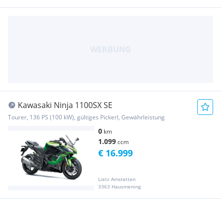
Kawasaki Ninja 1100SX SE
Tourer, 136 PS (100 kW), gültiges Pickerl, Gewährleistung
0
km
1.099
ccm
€ 16.999
Lietz Amstetten
3363 Hausmening