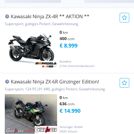
Kawasaki Ninja ZX-4R ** AKTION **
Supersport, gültiges Pickerl, Gewährleistung
0
km
400
ccm
€ 8.999
Kaudela
2154 Unterstinkenbrunn
Kawasaki Ninja ZX-6R Ginzinger Edition!
Supersport, 124 PS (91 kW), gültiges Pickerl, Gewährleistung
0
km
636
ccm
€ 14.990
Ginzinger GmbH
9500 Villach