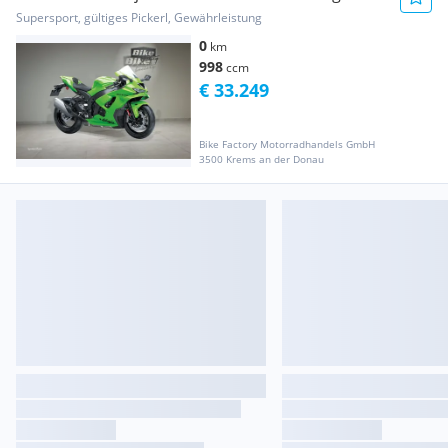
auf Anfrage
Supersport, gültiges Pickerl, Gewährleistung
0
km
998
ccm
€ 33.249
Bike Factory Motorradhandels GmbH
3500 Krems an der Donau