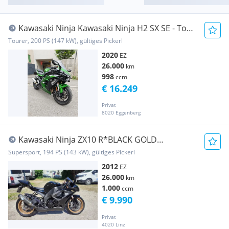
Kawasaki Ninja Kawasaki Ninja H2 SX SE - Top
gepflegt - Service i
Tourer, 200 PS (147 kW), gültiges Pickerl
2020
EZ
26.000
km
998
ccm
€ 16.249
Privat
8020 Eggenberg
Kawasaki Ninja ZX10 R*BLACK GOLD
EDITION*RIZOMA*BESTZUSTAND*
Supersport, 194 PS (143 kW), gültiges Pickerl
2012
EZ
26.000
km
1.000
ccm
€ 9.990
Privat
4020 Linz