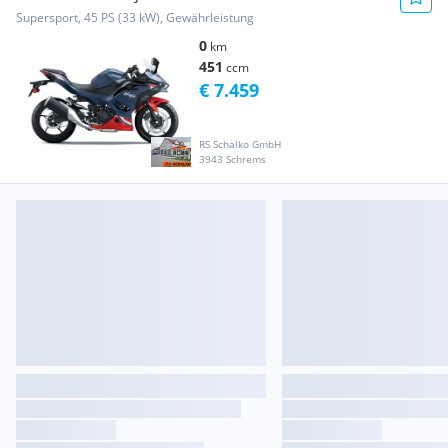
Supersport, 45 PS (33 kW), Gewährleistung
0
km
451
ccm
€ 7.459
RS Schalko GmbH
3943 Schrems