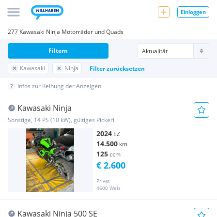
Einloggen
277 Kawasaki Ninja Motorräder und Quads
Filtern
Kawasaki
Ninja
Filter zurücksetzen
Infos zur Reihung der Anzeigen
Kawasaki Ninja
Sonstige, 14 PS (10 kW), gültiges Pickerl
2024
EZ
14.500
km
125
ccm
€ 2.600
Privat
4600 Wels
Kawasaki Ninja 500 SE