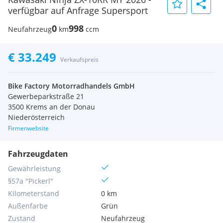
verfügbar auf Anfrage Supersport
0
998
Neufahrzeug
km
ccm
€ 33.249
Verkaufspreis
Bike Factory Motorradhandels GmbH
Gewerbeparkstraße 21
3500 Krems an der Donau
Niederösterreich
Firmenwebsite
Fahrzeugdaten
Gewährleistung
§57a "Pickerl"
Kilometerstand
0 km
Außenfarbe
Grün
Zustand
Neufahrzeug