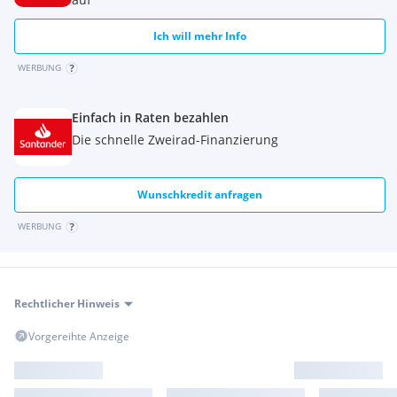
Alexander Schön
Verkauf - Krems
Ich will mehr Info
(0) 2732 79999 13
WERBUNG
Helmut Feltrini
Einfach in Raten bezahlen
Verkauf Krems
Die schnelle Zweirad-Finanzierung
(0) 2732 79999 12
Extras:
Wunschkredit anfragen
Fahrmodi
Kurven-ABS
WERBUNG
Launchcontrol
Ride by Wire
Schaltassistent mit Blipper
Schaltautomat
Rechtlicher Hinweis
Vorgereihte Anzeige