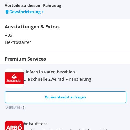
Vorteile zu diesem Fahrzeug
Gewährleistung
Highlights
Ausstattungen & Extras
Schmales Heck
ABS
6-Gang Schaltung
Elektrostarter
Uni-TrakHinterradfederung
SupernakedErgonomie
Kraftvoller Motor
Premium Services
Z SupernakedStyling
Volldigitale Instrumente
Einfach in Raten bezahlen
Stabiles Chassis
Die schnelle Zweirad-Finanzierung
Sportliche Federung
Sportliche Bremse mit ABS
Wunschkredit anfragen
WERBUNG
Warum bei Bike Factory kaufen
Ankaufstest
Offizieller Kawasaki Händler und autorisierte Kawasaki