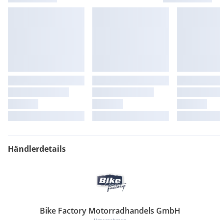
Walter Prohaska
Vertriebsleitung & Verkauf - Krems
(0) 2732 79999 15
Alexander Schön
Verkauf - Krems
(0) 2732 79999 13
Helmut Feltrini
Verkauf Krems
(0) 2732 79999 12
Händlerdetails
Bike Factory Motorradhandels GmbH
Unternehmen