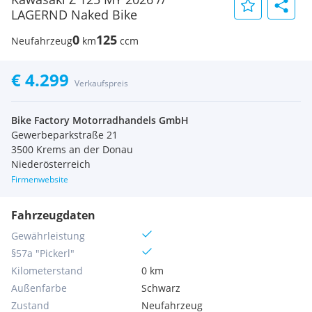
LAGERND Naked Bike
0
125
Neufahrzeug
km
ccm
€ 4.299
Verkaufspreis
Bike Factory Motorradhandels GmbH
Gewerbeparkstraße 21
3500 Krems an der Donau
Niederösterreich
Firmenwebsite
Fahrzeugdaten
Gewährleistung
§57a "Pickerl"
Kilometerstand
0 km
Außenfarbe
Schwarz
Zustand
Neufahrzeug