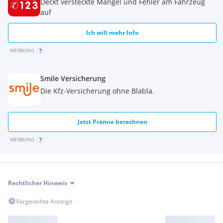
Werkstätte
Deckt versteckte Mängel und Fehler am Fahrzeug
Passende Versicherungsangebote direkt über uns
auf
Individuelle Finanzierungsangebote, auf dich
zugeschnitten
Ich will mehr Info
Rücknahme deiner Gebrauchten möglich
WERBUNG
Qualität und Service: professionelle Übergabe, ehrliche
Beratung, starke Werkstatt
Sehr große Auswahl im über 1000 m Showroom:
Smile Versicherung
anschauen, vergleichen, probesitzen
Die Kfz-Versicherung ohne Blabla.
Jetzt Prämie berechnen
Jetzt anfragen
WERBUNG
Schreib uns jetzt für Verfügbarkeit oder komm direkt im
Showroom vorbei.
Du erreichst uns auch
per WhatsApp unter
.
Rechtlicher Hinweis
Vorgereihte Anzeige
KONTAKT