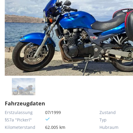
Fahrzeugdaten
Erstzulassung
07/1999
Zustand
§57a "Pickerl"
Typ
Kilometerstand
62.005 km
Hubraum