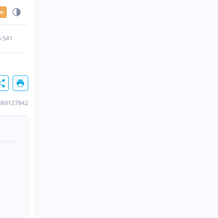
en
5.541
389127842