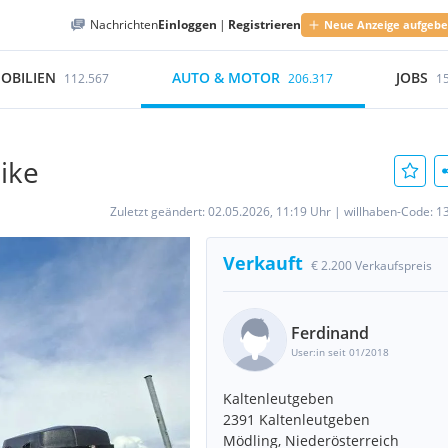
Nachrichten
Einloggen
|
Registrieren
Neue Anzeige aufgeb
OBILIEN
AUTO & MOTOR
JOBS
112.567
206.317
1
ike
Zuletzt geändert:
02.05.2026, 11:19 Uhr
|
willhaben-Code:
1
Verkauft
€ 2.200 Verkaufspreis
Ferdinand
User:in seit 01/2018
Kaltenleutgeben
2391 Kaltenleutgeben
Mödling, Niederösterreich