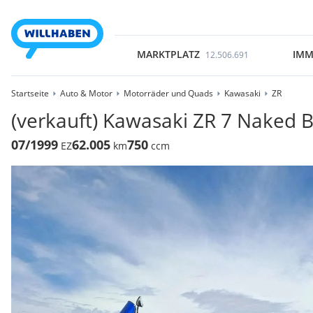
MARKTPLATZ
IMM
12.506.691
Startseite
Auto & Motor
Motorräder und Quads
Kawasaki
ZR
(verkauft) Kawasaki ZR 7 Naked B
07/1999
62.005
750
EZ
km
ccm