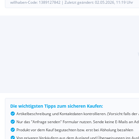
willhaben-Code:
1389127842
|
Zuletzt geändert:
02.05.2026, 11:19
Uhr
Die wichtigsten Tipps zum sicheren Kaufen:
Artikelbeschreibung und Kontaktdaten kontrollieren. (Vorsicht falls d
Nur das "Anfrage senden" Formular nutzen. Sende keine E-Mails an Adr
Produkt vor dem Kauf begutachten bzw. erst bei Abholung bezahlen
Von privaten Verkäufern aus dem Ausland und Überweisungen ins Au