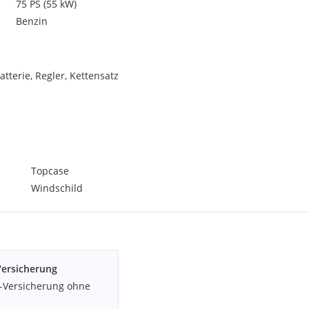
75 PS (55 kW)
Benzin
terie, Regler, Kettensatz
Topcase
Windschild
Versicherung
z-Versicherung ohne