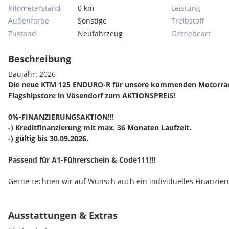
Kilometerstand
0 km
Leistung
Außenfarbe
Sonstige
Treibstoff
Zustand
Neufahrzeug
Getriebeart
Beschreibung
Baujahr: 2026
Die neue KTM 125 ENDURO-R für unsere kommenden Motorrad
Flagshipstore in Vösendorf zum AKTIONSPREIS!
0%-FINANZIERUNGSAKTION!!!
-) Kreditfinanzierung mit max. 36 Monaten Laufzeit.
-) gültig bis 30.09.2026.
Passend für A1-Führerschein & Code111!!!
Gerne rechnen wir auf Wunsch auch ein individuelles Finanzie
Ausstattungen & Extras
Zzgl. Transport- & Aufbaupauschale lt. Herstellerpreisliste.