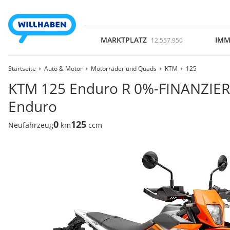
MARKTPLATZ
IMM
12.557.950
Startseite
Auto & Motor
Motorräder und Quads
KTM
125
KTM 125 Enduro R 0%-FINANZIERU
Enduro
0
125
Neufahrzeug
km
ccm