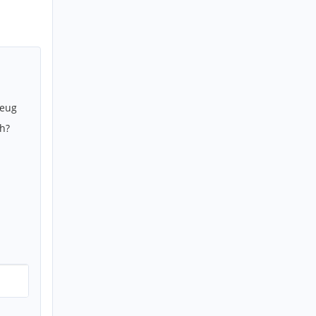
zeug
h?