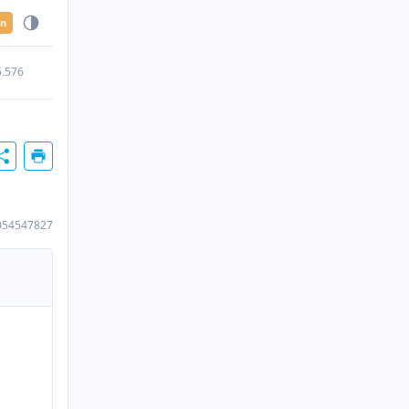
en
5.576
054547827