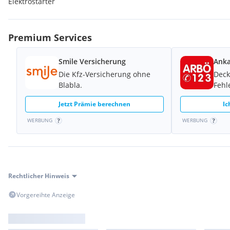
Elektrostarter
Extras:
Katalysator
Kurven-ABS
Premium Services
LED-Scheinwerfer
Ride by Wire
TFT-Display
Smile Versicherung
Anka
Die Kfz-Versicherung ohne
Deck
Blabla.
Fehl
Jetzt Prämie berechnen
Ic
WERBUNG
WERBUNG
Rechtlicher Hinweis
Vorgereihte Anzeige