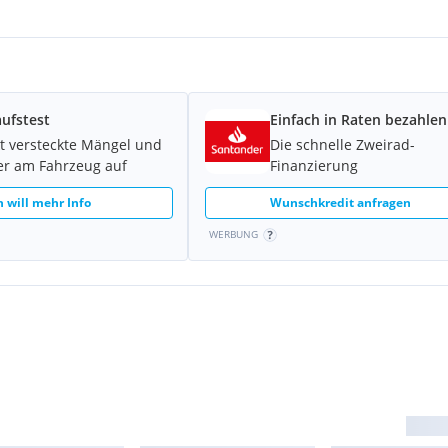
ufstest
Einfach in Raten bezahlen
t versteckte Mängel und
Die schnelle Zweirad-
er am Fahrzeug auf
Finanzierung
h will mehr Info
Wunschkredit anfragen
WERBUNG