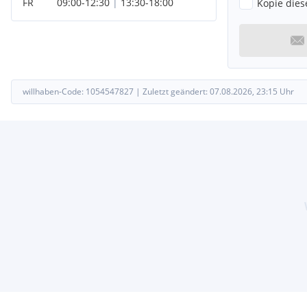
FR
09:00
-
12:30
|
13:30
-
18:00
Kopie dies
willhaben-Code:
1054547827
|
Zuletzt geändert:
07.08.2026, 23:15
Uhr