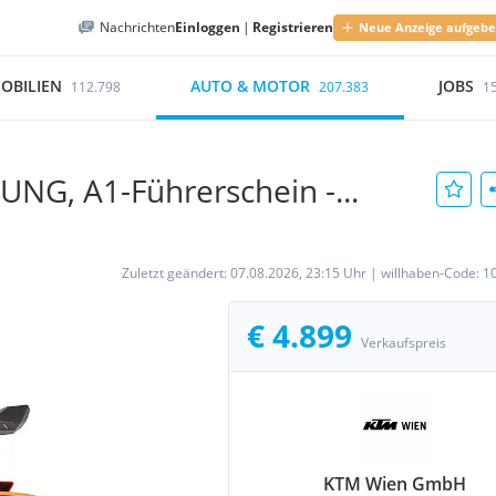
Nachrichten
Einloggen
|
Registrieren
Neue Anzeige aufgeb
OBILIEN
AUTO & MOTOR
JOBS
112.798
207.383
1
NG, A1-Führerschein -...
Zuletzt geändert:
07.08.2026, 23:15 Uhr
|
willhaben-Code:
1
€ 4.899
Verkaufspreis
KTM Wien GmbH