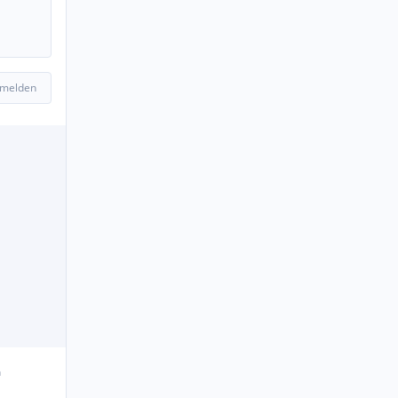
 melden
n