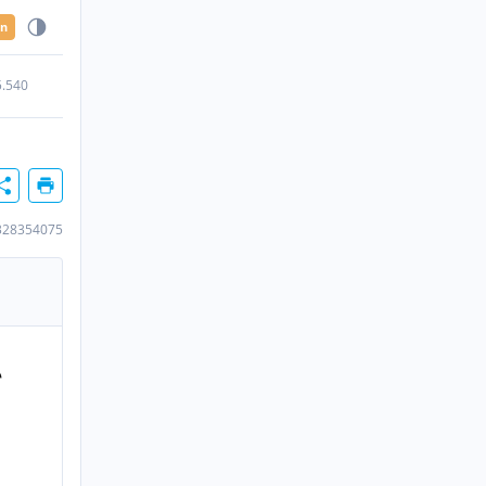
en
5.540
328354075
n