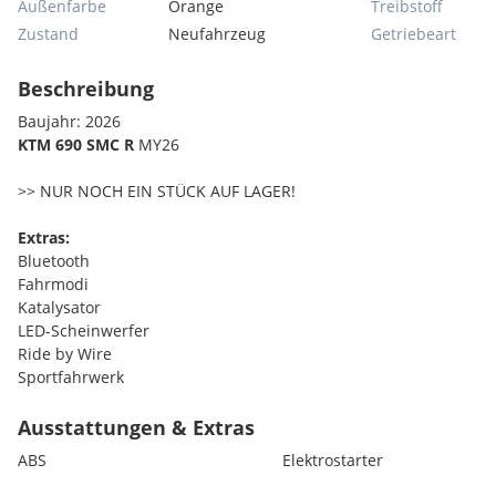
Außenfarbe
Orange
Treibstoff
Zustand
Neufahrzeug
Getriebeart
Beschreibung
Baujahr: 2026
KTM 690 SMC R
MY26
>> NUR NOCH EIN STÜCK AUF LAGER!
Extras:
Bluetooth
Fahrmodi
Katalysator
LED-Scheinwerfer
Ride by Wire
Sportfahrwerk
Tagfahrlicht LED
TFT-Display
Ausstattungen & Extras
ABS
Elektrostarter