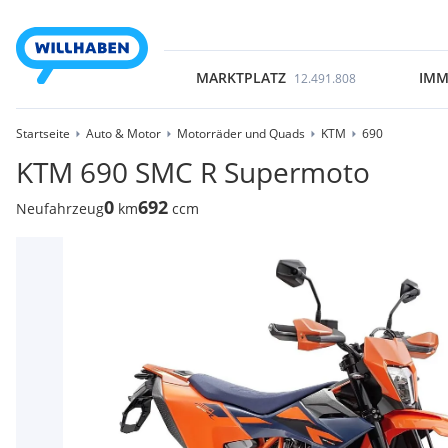
MARKTPLATZ
IMM
12.491.808
Startseite
Auto & Motor
Motorräder und Quads
KTM
690
KTM 690 SMC R Supermoto
0
692
Neufahrzeug
km
ccm