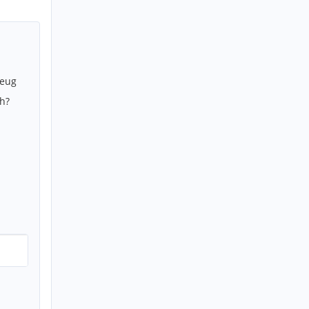
zeug
h?