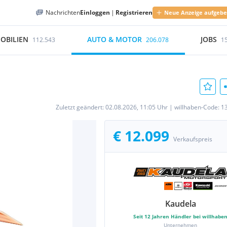
Nachrichten
Einloggen
|
Registrieren
Neue Anzeige aufgeb
OBILIEN
AUTO & MOTOR
JOBS
112.543
206.078
1
Zuletzt geändert:
02.08.2026, 11:05 Uhr
|
willhaben-Code:
1
€ 12.099
Verkaufspreis
Kaudela
Seit
12
Jahren Händler bei willhabe
Unternehmen