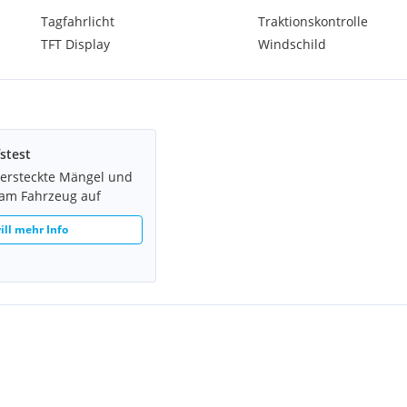
 und bequemen Fuß- und
Tagfahrlicht
Traktionskontrolle
Genau was es brauchte, um
TFT Display
Windschild
rungsangebot durch.
stest
 wir beauftragen dafür eine
versteckte Mängel und
.
 am Fahrzeug auf
erung und Zwischenverkauf
ill mehr Info