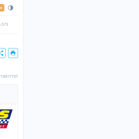
en
5.573
719917737