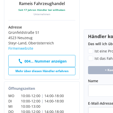
Rameis Fahrzeughandel
Seit
17
Jahren Händler bei willhaben
Unternehmen
Adresse
Grünfeldstraße 51
Händler ko
4523 Neuzeug
Steyr-Land, Oberösterreich
Das will ich ü
Firmenwebsite
Ist eine P
Ist das Fa
004... Nummer anzeigen
+ Ko
Mehr über diesen Händler erfahren
Name
Öffnungszeiten
MO
10:00
-
12:00
|
14:00
-
18:00
DI
10:00
-
12:00
|
14:00
-
18:00
E-Mail-Adress
MI
10:00
-
13:00
DO
10:00
-
12:00
|
14:00
-
18:00