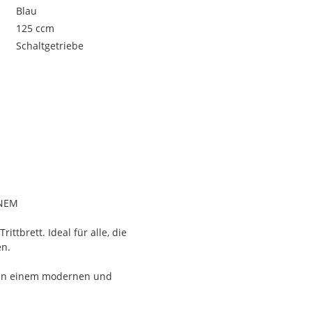
Blau
125 ccm
Schaltgetriebe
INEM
ttbrett. Ideal für alle, die
en.
e in einem modernen und
allem durch das neue Voll-
-Town CT ist die Plattform: