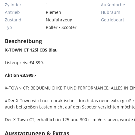
Zylinder
1
Außenfarbe
Antrieb
Riemen
Hubraum
Zustand
Neufahrzeug
Getriebeart
Typ
Roller / Scooter
Beschreibung
X-TOWN CT 125i CBS Blau
Listenpreis: €4.899.-
Aktion €3.999.-
X-TOWN CT: BEQUEMLICHKEIT UND PERFORMANCE; ALLES IN E
#Der X-Town wird noch praktischer durch das neue extra große Tri
auch bei großen Lasten nicht auf den Scooter verzichten möcht
Der X-Town CT, erhältlich in 125 und 300 ccm Versionen, wurd
komplett erneuerten Stil entworfen. Die Linie zeichnet sich vor 
LED-Beleuchtungssystem aus. Doch die eigentliche Neuheit der X
Ausstattungen & Extras