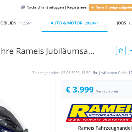
Nachrichten
Einloggen
|
Registrieren
Neue Anzeige aufgeb
OBILIEN
AUTO & MOTOR
JOBS
112.561
205.047
1
hre Rameis Jubiläumsa...
Zuletzt geändert:
06.08.2026, 13:30 Uhr
|
willhaben-Code:
1
€ 3.999
Verkaufspreis
Rameis Fahrzeughandel