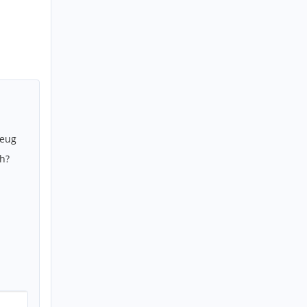
zeug
h?