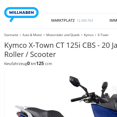
MARKTPLATZ
IMM
12.399.763
Startseite
Auto & Motor
Motorräder und Quads
Kymco
X-Town
Kymco X-Town CT 125i CBS - 20 Ja
Roller / Scooter
0
125
Neufahrzeug
km
ccm