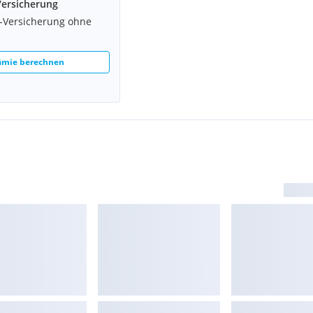
Versicherung
z-Versicherung ohne
rämie berechnen
enen Zustand und dient nur
rung.