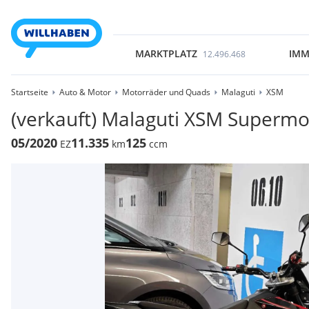
MARKTPLATZ
IMM
12.496.468
Startseite
Auto & Motor
Motorräder und Quads
Malaguti
XSM
(verkauft) Malaguti XSM Superm
05/2020
11.335
125
EZ
km
ccm