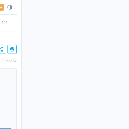
en
5.540
333966882