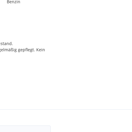
Benzin
ustand.
gelmäßig gepflegt. Kein
 und rein optisch