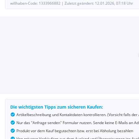
willhaben-Code:
1333966882
|
Zuletzt geändert:
12.01.2026, 07:18
Uhr
Die wichtigsten Tipps zum sicheren Kaufen:
Artikelbeschreibung und Kontaktdaten kontrollieren. (Vorsicht falls d
Nur das "Anfrage senden" Formular nutzen. Sende keine E-Mails an Adr
Produkt vor dem Kauf begutachten bzw. erst bei Abholung bezahlen
Von privaten Verkäufern aus dem Ausland und Überweisungen ins Au