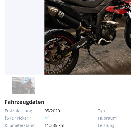
Fahrzeugdaten
Erstzulassung
05/2020
Typ
§57a "Pickerl"
Hubraum
Kilometerstand
11.335 km
Leistung