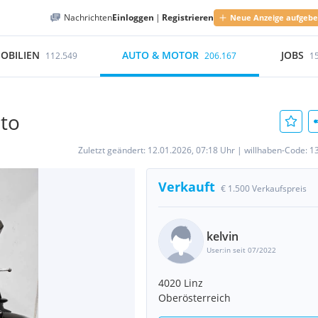
Nachrichten
Einloggen
|
Registrieren
Neue Anzeige aufgeb
OBILIEN
AUTO & MOTOR
JOBS
112.549
206.167
1
oto
Zuletzt geändert:
12.01.2026, 07:18 Uhr
|
willhaben-Code:
1
Verkauft
€ 1.500 Verkaufspreis
kelvin
User:in seit 07/2022
4020 Linz
Oberösterreich