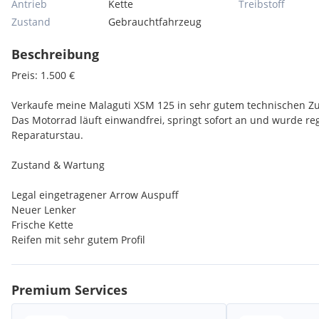
Antrieb
Kette
Treibstoff
Zustand
Gebrauchtfahrzeug
Beschreibung
Preis: 1.500 €
Verkaufe meine Malaguti XSM 125 in sehr gutem technischen Z
Das Motorrad läuft einwandfrei, springt sofort an und wurde re
Reparaturstau.
Zustand & Wartung
Legal eingetragener Arrow Auspuff
Neuer Lenker
Frische Kette
Reifen mit sehr gutem Profil
Batterie kürzlich vom ÖAMTC frisch geladen
Motor und Fahrwerk ohne Mängel
Einmal umgefallen → leichter Schaden am Dekor, kaum sichtbar
Premium Services
Pickerl & Legalität