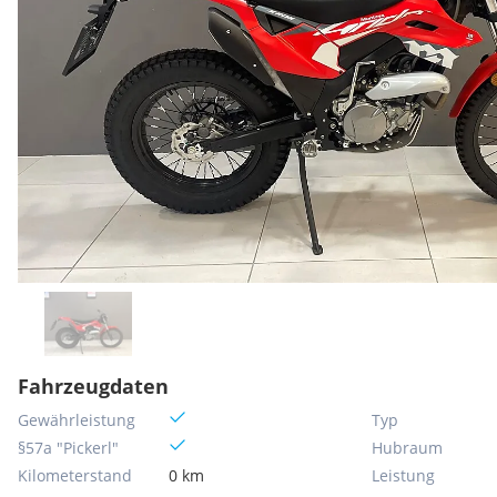
Fahrzeugdaten
Gewährleistung
Typ
§57a "Pickerl"
Hubraum
Kilometerstand
0 km
Leistung