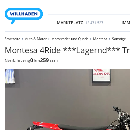
MARKTPLATZ
IMM
12.471.527
Startseite
Auto & Motor
Motorräder und Quads
Montesa
Sonstige
Montesa 4Ride ***Lagernd*** Tr
0
259
Neufahrzeug
km
ccm