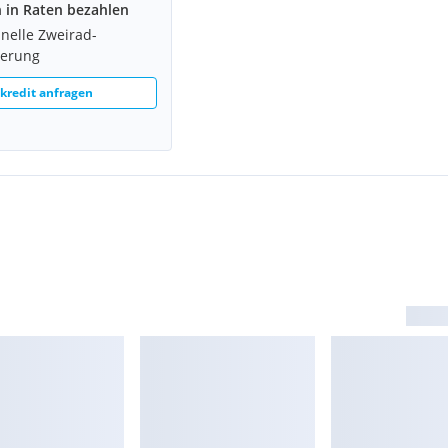
h in Raten bezahlen
hnelle Zweirad-
ierung
redit anfragen