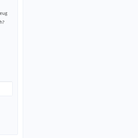
zeug
h?