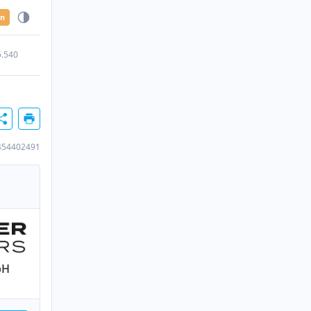
en
5.540
454402491
bH