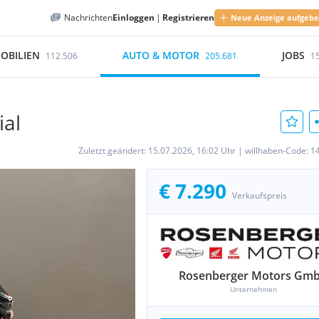
Nachrichten
Einloggen
|
Registrieren
Neue Anzeige aufgeb
OBILIEN
AUTO & MOTOR
JOBS
112.506
205.681
1
ial
Zuletzt geändert:
15.07.2026, 16:02 Uhr
|
willhaben-Code:
1
€ 7.290
Verkaufspreis
Rosenberger Motors Gm
Unternehmen