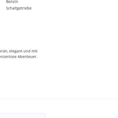
Benzin
Schaltgetriebe
erän, elegant und mit
renzenlose Abenteuer.
chenverkauf oder
r gegen Aufpreis