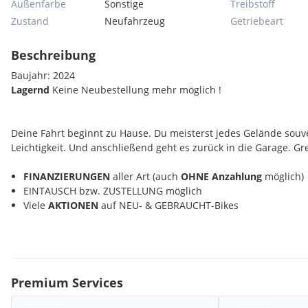
Außenfarbe
Sonstige
Treibstoff
Zustand
Neufahrzeug
Getriebeart
Beschreibung
Baujahr: 2024
Lagernd
Keine Neubestellung mehr möglich !
Deine Fahrt beginnt zu Hause. Du meisterst jedes Gelände souv
Leichtigkeit. Und anschließend geht es zurück in die Garage. G
FINANZIERUNGEN
aller Art (auch
OHNE Anzahlung
möglich)
EINTAUSCH bzw. ZUSTELLUNG möglich
Viele
AKTIONEN
auf NEU- & GEBRAUCHT-Bikes
Alle Angaben ohne Gewähr / Druckfehler, Tippfehler bzw. Zwis
Preisänderungen
vorbehalten / Verfügbarkeit auf Anfrage / Symbolfotos / Zubehö
Premium Services
Extras:
Katalysator