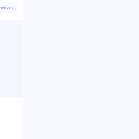
 melden
n