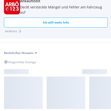
Ankaufstest
Deckt versteckte Mängel und Fehler am Fahrzeug
Viel Stauraum: Das Set aus Seitenkoffern und Topcase bietet
auf
reichlich Platz für dein Gepäck.
Ich will mehr Info
Robust & Leicht: Gefertigt aus hochwertigem Aluminium, sind
die Koffer extrem widerstandsfähig und dennoch leicht.
WERBUNG
Perfektes Design: Die Koffer fügen sich nahtlos in die Optik
der X-Cape ein.
Rechtlicher Hinweis
Vorgereihte Anzeige