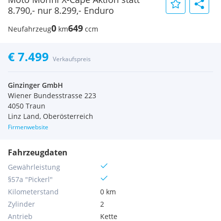
8.790,- nur 8.299,- Enduro
0
649
Neufahrzeug
km
ccm
€ 7.499
Verkaufspreis
Ginzinger GmbH
Wiener Bundesstrasse 223
4050 Traun
Linz Land, Oberösterreich
Firmenwebsite
Fahrzeugdaten
Gewährleistung
§57a "Pickerl"
Kilometerstand
0 km
Zylinder
2
Antrieb
Kette