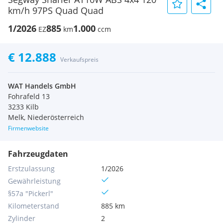
km/h 97PS Quad Quad
1/2026
885
1.000
EZ
km
ccm
€ 12.888
Verkaufspreis
WAT Handels GmbH
Fohrafeld 13
3233 Kilb
Melk, Niederösterreich
Firmenwebsite
Fahrzeugdaten
Erstzulassung
1/2026
Gewährleistung
§57a "Pickerl"
Kilometerstand
885 km
Zylinder
2