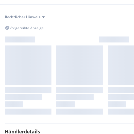
Fohrafeld 13
A-3233 Kilb/NÖ
*0*6*6*4*
4
2*1*1*9*7*9*
Rechtlicher Hinweis
+++++++++++++++++++++++++++++++++
Vorgereihte Anzeige
Händlerdetails