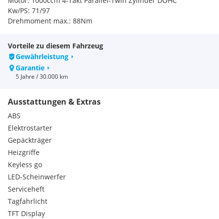
Motor: 1000ccm 4-Takt Parallel-Twin Zylinder DOHC
Kw/PS: 71/97
Drehmoment max.: 88Nm
Höchstgeschwindigkeit:
120km/h
+
Kennzeichen: ein- oder zweizeilig
Vorteile zu diesem Fahrzeug
Übertragung: Automatisches CVT
Gewährleistung
Kraftstofftank: 23l
Garantie
Länge: 2429mm
5 Jahre / 30.000 km
Breite: 1489mm
Höhe: 1530mm
Ausstattungen & Extras
Radstand 1: 1455mm
Bodenfreiheit/Kupplungspunkt: ca.350/ Max.420mm
ABS
Anhängelast gebremst: 700kg
Elektrostarter
Anhängelast ungebremst: 400kg
Gepäckträger
Gesamtmasse ungebremst: 1200kg
Heizgriffe
Gesamtmasse gebremst: 1500kg
Stützlast: 95kg
Keyless go
Eigengewicht: 520kg
LED-Scheinwerfer
Räder Achse 1: 30x10.00R14 63M
Serviceheft
Räder Achse 2: 30x10.00R14 63M
Tagfahrlicht
***********************************************
TFT Display
Technische Änderungen sind dem Hersteller vorbehalten !