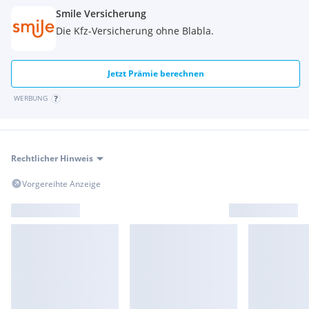
+5 Zoll LCD Display
Smile Versicherung
+LED Beleuchtung
Die Kfz-Versicherung ohne Blabla.
+Seilwinde 1130 kg
+Kotflügelverbreiterung
+Massive Stahlgepäckträger
Jetzt Prämie berechnen
Wir laden sie herzlich gerne zu einer Probefahrt ein
WERBUNG
..idealerweise nach einer Terminvereinbarung .
Jede Art einer Finanzierung bieten wir sehr gerne an !!
Rechtlicher Hinweis
Wir freuen uns auf sie
Vorgereihte Anzeige