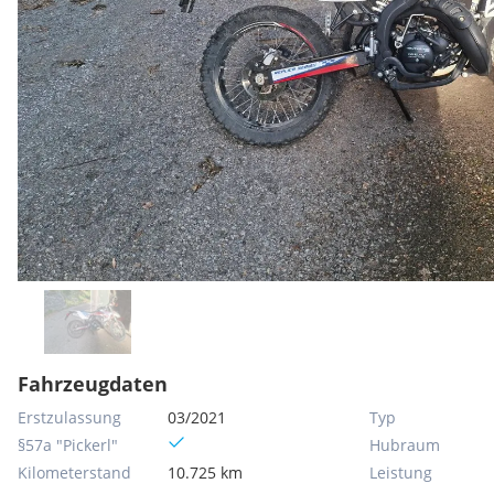
Fahrzeugdaten
Erstzulassung
03/2021
Typ
§57a "Pickerl"
Hubraum
Kilometerstand
10.725 km
Leistung