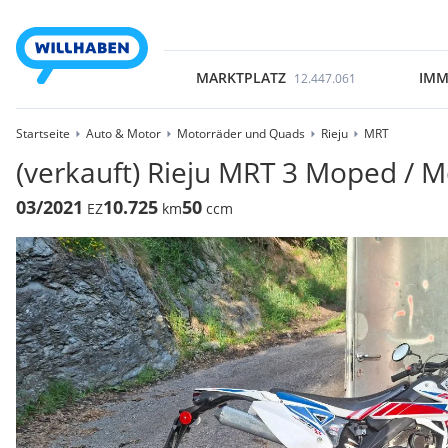
MARKTPLATZ
IMM
12.447.061
Startseite
Auto & Motor
Motorräder und Quads
Rieju
MRT
(verkauft) Rieju MRT 3 Moped / M
03/2021
10.725
50
EZ
km
ccm