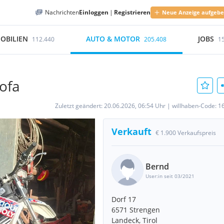
Nachrichten
Einloggen
|
Registrieren
Neue Anzeige aufgeb
OBILIEN
AUTO & MOTOR
JOBS
112.440
205.408
1
ofa
Zuletzt geändert:
20.06.2026, 06:54 Uhr
|
willhaben-Code:
1
Verkauft
€ 1.900 Verkaufspreis
Bernd
User:in seit 03/2021
Dorf 17
6571 Strengen
Landeck, Tirol