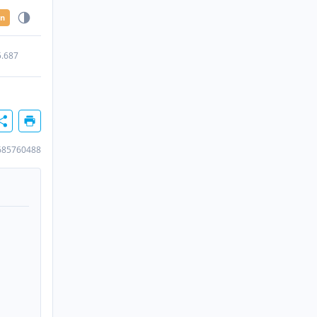
en
5.687
685760488