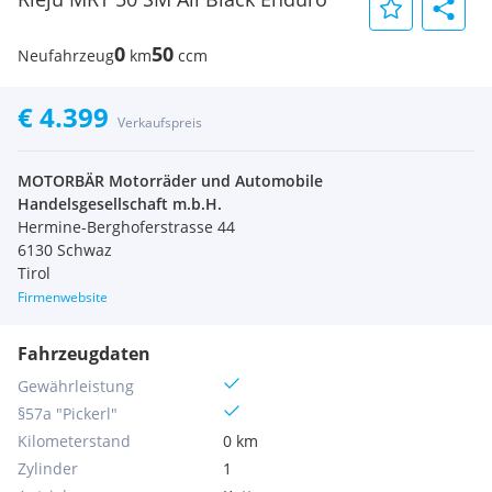
0
50
Neufahrzeug
km
ccm
€ 4.399
Verkaufspreis
MOTORBÄR Motorräder und Automobile
Handelsgesellschaft m.b.H.
Hermine-Berghoferstrasse 44
6130 Schwaz
Tirol
Firmenwebsite
Fahrzeugdaten
Gewährleistung
§57a "Pickerl"
Kilometerstand
0 km
Zylinder
1