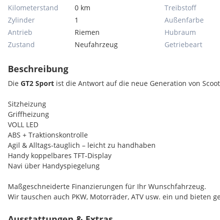
Kilometerstand
0 km
Treibstoff
Zylinder
1
Außenfarbe
Antrieb
Riemen
Hubraum
Zustand
Neufahrzeug
Getriebeart
Beschreibung
Die
GT2 Sport
ist die Antwort auf die neue Generation von Scoo
Sitzheizung
Griffheizung
VOLL LED
ABS + Traktionskontrolle
Agil & Alltags-tauglich – leicht zu handhaben
Handy koppelbares TFT-Display
Navi über Handyspiegelung
Maßgeschneiderte Finanzierungen für Ihr Wunschfahrzeug.
Wir tauschen auch PKW, Motorräder, ATV usw. ein und bieten ger
Die angegebenen Preise sind österreichische EURO-Preise inkl. U
Nicht-österreichische Kunden kaufen bei uns NETTO (ohne USt 
Ausstattungen & Extras