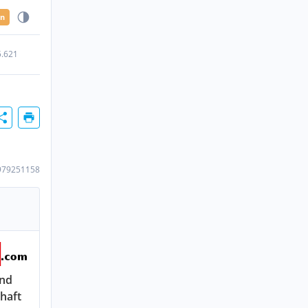
en
5.621
979251158
nd
haft