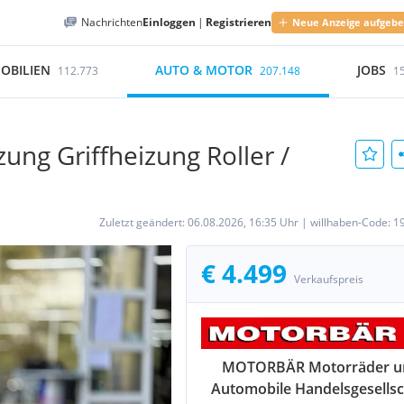
Nachrichten
Einloggen
|
Registrieren
Neue Anzeige aufgeb
OBILIEN
AUTO & MOTOR
JOBS
112.773
207.148
1
zung Griffheizung Roller /
Zuletzt geändert:
06.08.2026, 16:35 Uhr
|
willhaben-Code:
1
€ 4.499
Verkaufspreis
MOTORBÄR Motorräder u
Automobile Handelsgesellsc