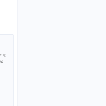
zeug
h?