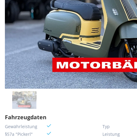
Fahrzeugdaten
Gewährleistung
Typ
§57a "Pickerl"
Leistung