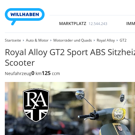
MARKTPLATZ
IMM
12.544.243
Startseite
Auto & Motor
Motorräder und Quads
Royal Alloy
GT2
Royal Alloy GT2 Sport ABS Sitzhei
Scooter
0
125
Neufahrzeug
km
ccm