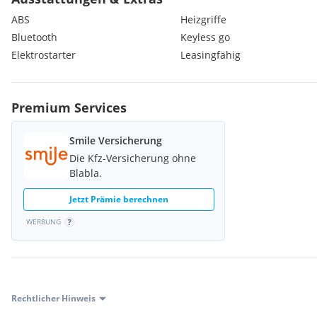
im Heimatstaat gültigen Steuern ab.
ABS
Heizgriffe
Bitte vor einer Besichtigung kurz anrufen oder eine E-Mail schr
Bluetooth
Keyless go
zu sichern.
Elektrostarter
Leasingfähig
Premium Services
Smile Versicherung
Die Kfz-Versicherung ohne
Blabla.
Jetzt Prämie berechnen
WERBUNG
Rechtlicher Hinweis