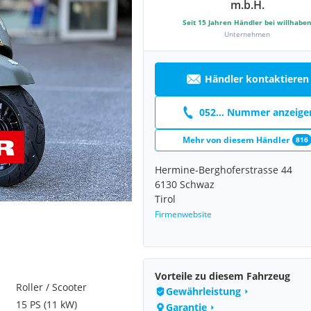
m.b.H.
Seit
15
Jahren Händler bei willhabe
Unternehmen
Händler kontaktieren
052... Nummer anzeige
Mehr von diesem Händler
816
Hermine-Berghoferstrasse 44
6130 Schwaz
Tirol
Firmenwebsite
Vorteile zu diesem Fahrzeug
Roller / Scooter
Gewährleistung
15 PS (11 kW)
Garantie