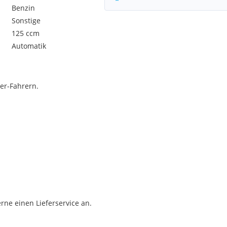
Benzin
Sonstige
125 ccm
Automatik
ter-Fahrern.
ne einen Lieferservice an.
St und ggf. inkl. NOVA.
& NOVA) und führen nur die