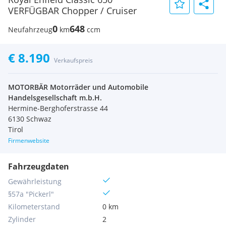
VERFÜGBAR Chopper / Cruiser
0
648
Neufahrzeug
km
ccm
€ 8.190
Verkaufspreis
MOTORBÄR Motorräder und Automobile
Handelsgesellschaft m.b.H.
Hermine-Berghoferstrasse 44
6130 Schwaz
Tirol
Firmenwebsite
Fahrzeugdaten
Gewährleistung
§57a "Pickerl"
Kilometerstand
0 km
Zylinder
2