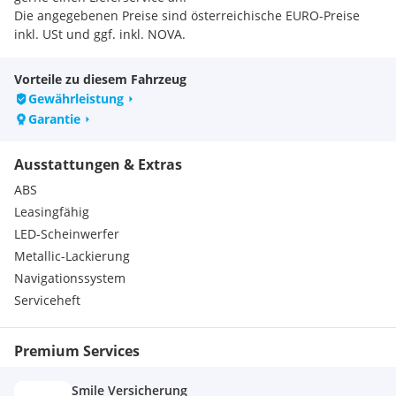
Die angegebenen Preise sind österreichische EURO-Preise
inkl. USt und ggf. inkl. NOVA.
Nicht-österreichische Kunden kaufen bei uns NETTO (ohne
USt & NOVA) und führen nur die im Heimatstaat gültigen
Vorteile zu diesem Fahrzeug
Steuern ab.
Gewährleistung
Bitte vor einer Besichtigung kurz anrufen oder eine E-Mail
Garantie
schreiben, um die Verfügbarkeit zu sichern.
Ausstattungen & Extras
ABS
Leasingfähig
LED-Scheinwerfer
Metallic-Lackierung
Navigationssystem
Serviceheft
Premium Services
Smile Versicherung