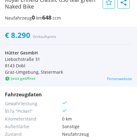
Naked Bike
0
648
Neufahrzeug
km
ccm
€ 8.290
Verkaufspreis
Hütter GesmbH
Liebochstraße 31
8143 Dobl
Graz-Umgebung, Steiermark
Jetzt geöffnet
Firmenwebsite
Fahrzeugdaten
Gewährleistung
§57a "Pickerl"
Kilometerstand
0 km
Außenfarbe
Sonstige
Zustand
Neufahrzeug