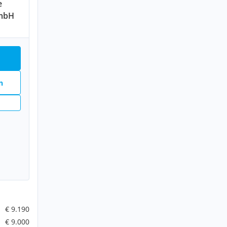
e
mbH
n
€ 9.190
€ 9.000