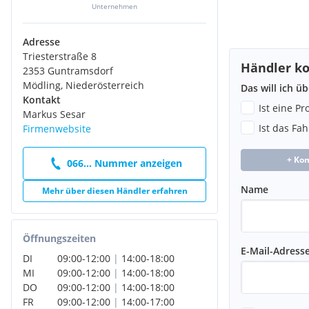
Unternehmen
Adresse
Triesterstraße 8
Händler ko
2353 Guntramsdorf
Mödling, Niederösterreich
Das will ich ü
Kontakt
Ist eine P
Markus Sesar
Ist das Fa
Firmenwebsite
+ Ko
066... Nummer anzeigen
Name
Mehr über diesen Händler erfahren
Öffnungszeiten
E-Mail-Adress
DI
09:00
-
12:00
|
14:00
-
18:00
MI
09:00
-
12:00
|
14:00
-
18:00
DO
09:00
-
12:00
|
14:00
-
18:00
FR
09:00
-
12:00
|
14:00
-
17:00