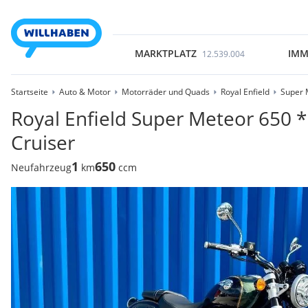
MARKTPLATZ
IMM
12.539.004
Startseite
Auto & Motor
Motorräder und Quads
Royal Enfield
Super 
Royal Enfield Super Meteor 650
Cruiser
1
650
Neufahrzeug
km
ccm