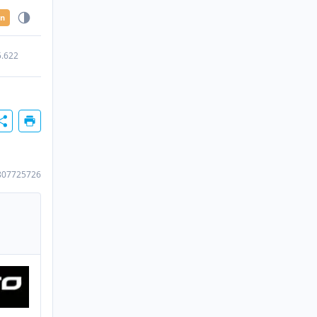
en
5.622
807725726