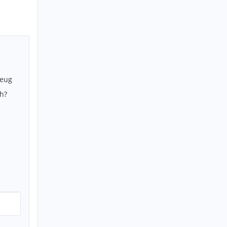
zeug
h?