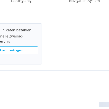
Leasingfähig
Navigationssystem
h in Raten bezahlen
hnelle Zweirad-
ierung
redit anfragen