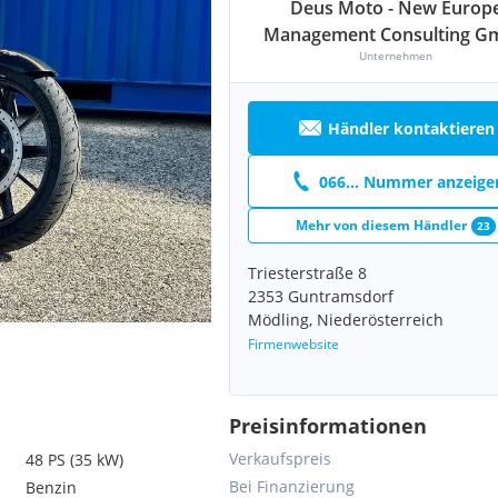
Deus Moto - New Europ
Management Consulting G
Unternehmen
Händler kontaktieren
066... Nummer anzeige
Mehr von diesem Händler
23
Triesterstraße 8
2353 Guntramsdorf
Mödling, Niederösterreich
Firmenwebsite
Preisinformationen
Verkaufspreis
48 PS (35 kW)
Bei Finanzierung
Benzin