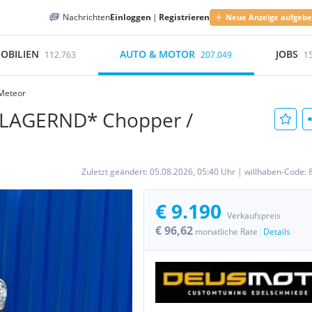
Nachrichten
Einloggen
|
Registrieren
Neue Anzeige aufgeb
OBILIEN
AUTO & MOTOR
JOBS
112.763
207.049
1
Meteor
 *LAGERND* Chopper /
Zuletzt geändert:
05.08.2026, 05:40 Uhr
|
willhaben-Code:
€ 9.190
Verkaufspreis
€ 96,62
|
monatliche Rate
Details