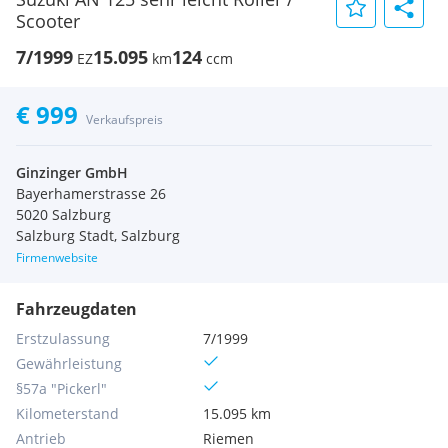
Scooter
7/1999
15.095
124
EZ
km
ccm
€ 999
Verkaufspreis
Ginzinger GmbH
Bayerhamerstrasse 26
5020 Salzburg
Salzburg Stadt, Salzburg
Firmenwebsite
Fahrzeugdaten
Erstzulassung
7/1999
Gewährleistung
§57a "Pickerl"
Kilometerstand
15.095 km
Antrieb
Riemen