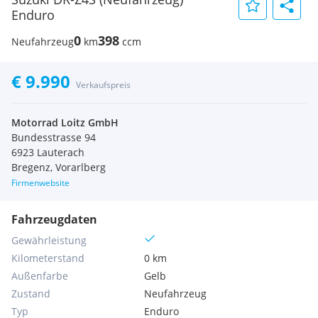
Enduro
0
398
Neufahrzeug
km
ccm
€ 9.990
Verkaufspreis
Motorrad Loitz GmbH
Bundesstrasse 94
6923 Lauterach
Bregenz, Vorarlberg
Firmenwebsite
Fahrzeugdaten
Gewährleistung
Kilometerstand
0 km
Außenfarbe
Gelb
Zustand
Neufahrzeug
Typ
Enduro