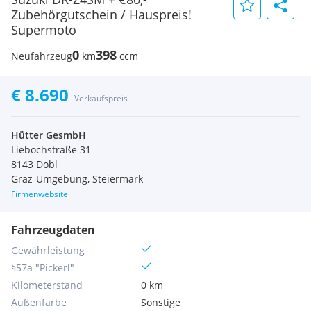
Zubehörgutschein / Hauspreis!
Supermoto
0
398
Neufahrzeug
km
ccm
€ 8.690
Verkaufspreis
Hütter GesmbH
Liebochstraße 31
8143 Dobl
Graz-Umgebung, Steiermark
Firmenwebsite
Fahrzeugdaten
Gewährleistung
§57a "Pickerl"
Kilometerstand
0 km
Außenfarbe
Sonstige