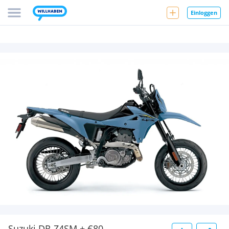
Einloggen
Suzuki DR-Z4SM + €80,-