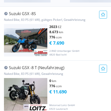
Suzuki GSX -8S
Naked Bike, 83 PS (61 kW), gültiges Pickerl, Gewährleistung
2023
EZ
8.673
km
776
ccm
€ 7.690
2-RAD Unterberger GmbH
4820 Bad Ischl
Suzuki GSX -8 T (Neufahrzeug)
Naked Bike, 83 PS (61 kW), Gewährleistung
0
km
776
ccm
€ 11.690
Motorrad Loitz GmbH
6923 Lauterach