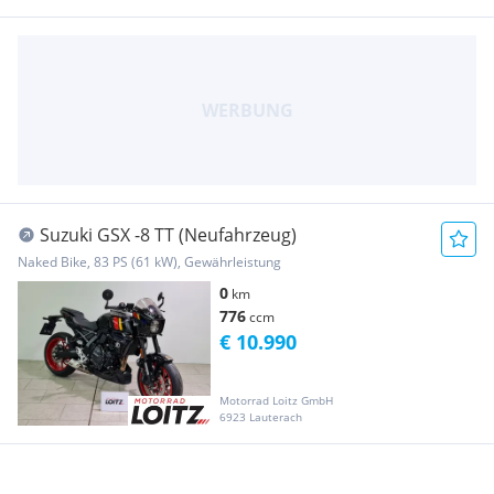
Suzuki GSX -8 TT (Neufahrzeug)
Naked Bike, 83 PS (61 kW), Gewährleistung
0
km
776
ccm
€ 10.990
Motorrad Loitz GmbH
6923 Lauterach