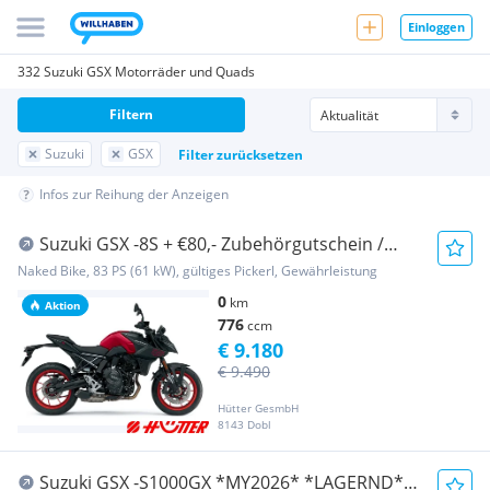
Einloggen
332 Suzuki GSX Motorräder und Quads
Filtern
Suzuki
GSX
Filter zurücksetzen
Infos zur Reihung der Anzeigen
Suzuki GSX -8S + €80,- Zubehörgutschein /
Hauspreis! ne...
Naked Bike, 83 PS (61 kW), gültiges Pickerl, Gewährleistung
0
km
Aktion
776
ccm
€ 9.180
€ 9.490
Hütter GesmbH
8143 Dobl
Suzuki GSX -S1000GX *MY2026* *LAGERND*