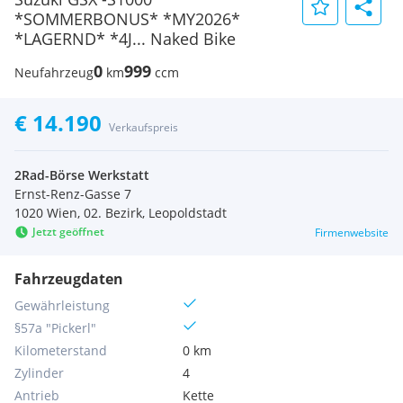
*SOMMERBONUS* *MY2026*
*LAGERND* *4J... Naked Bike
0
999
Neufahrzeug
km
ccm
€ 14.190
Verkaufspreis
2Rad-Börse Werkstatt
Ernst-Renz-Gasse 7
1020 Wien, 02. Bezirk, Leopoldstadt
Jetzt geöffnet
Firmenwebsite
Fahrzeugdaten
Gewährleistung
§57a "Pickerl"
Kilometerstand
0 km
Zylinder
4
Antrieb
Kette