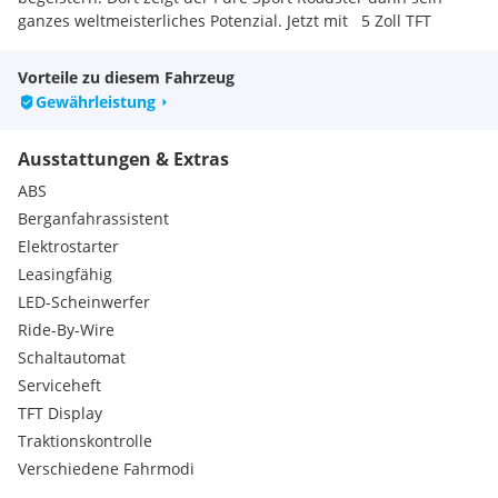
ganzes weltmeisterliches Potenzial. Jetzt mit 5 Zoll TFT
Display für gute Lesbarkeit. Freu dich auf ernsthaften
Landstraßen-Spaß und legendäre Performance.
Vorteile zu diesem Fahrzeug
Gewährleistung
Top Features:
Neues 5-Zoll-TFT-Display für bessere Lesbarkeit
Ausstattungen & Extras
Ride-by-Wire - elektronische Drosselklappensteuerung
Suzuki Drive Mode Selector – Wahl zwischen drei Fahrmodi
ABS
Bi-directional Quickshift System – leichtes Schalten ohne
Berganfahrassistent
Ziehen der Kupplung
Elektrostarter
Suzuki Low RPM Assist für geschmeidiges Anfahren in
Leasingfähig
Kombination mit
SCAS - Suzuki Clutch Assist System
LED-Scheinwerfer
Ride-By-Wire
Schaltautomat
Serviceheft
TFT Display
Traktionskontrolle
Verschiedene Fahrmodi