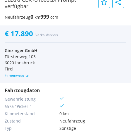
verfügbar
0
999
Neufahrzeug
km
ccm
€ 17.890
Verkaufspreis
Ginzinger GmbH
Fürstenweg 103
6020 Innsbruck
Tirol
Firmenwebsite
Fahrzeugdaten
Gewährleistung
§57a "Pickerl"
Kilometerstand
0 km
Zustand
Neufahrzeug
Typ
Sonstige