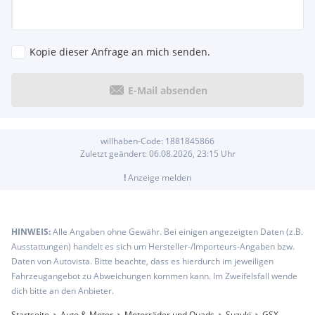
Kopie dieser Anfrage an mich senden.
E-Mail absenden
willhaben-Code:
1881845866
Zuletzt geändert:
06.08.2026, 23:15
Uhr
!
Anzeige melden
HINWEIS:
Alle Angaben ohne Gewähr. Bei einigen angezeigten Daten (z.B.
Ausstattungen) handelt es sich um Hersteller-/Importeurs-Angaben bzw.
Daten von Autovista. Bitte beachte, dass es hierdurch im jeweiligen
Fahrzeugangebot zu Abweichungen kommen kann. Im Zweifelsfall wende
dich bitte an den Anbieter.
Startseite
Auto & Motor
Motorräder und Quads
Suzuki
GSX