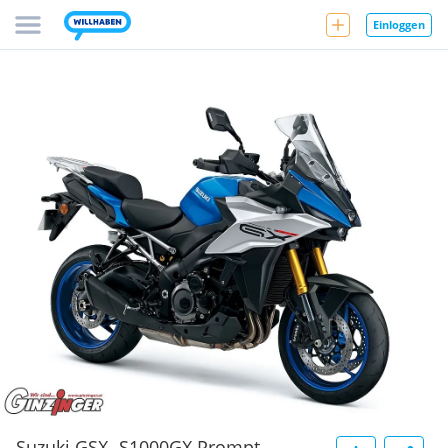
Einloggen
Suzuki GSX -S1000GX Prompt