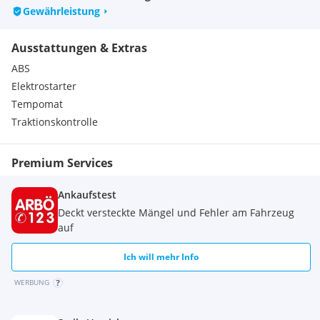
Gewährleistung
Weitere Gebrauchtmotorräder unter
Ausstattungen & Extras
Informationen bei
GINZINGER Innsbruck
,
Telefonisch unter
ABS
0512/277600 418 Roland
Elektrostarter
0512/277600 419 Max
Tempomat
Traktionskontrolle
Per Mail unter
Roland
Max
Premium Services
Vorbehaltlich Irrtümer, Druckfehler oder Vorzeitiger Verkauf.
Ankaufstest
Extras:
Deckt versteckte Mängel und Fehler am Fahrzeug
Berg-AnfahrhHilfe
auf
Elektronisches Fahrwerk
Fahrmodi
Ich will mehr Info
Kurven-ABS
Ride by Wire
WERBUNG
Schaltassistent mit Blipper