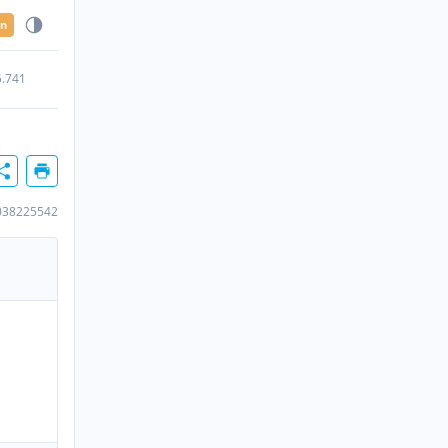
en
5.741
038225542
n