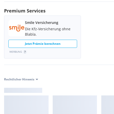
LED-Scheinwerfer
Ride by Wire
Premium Services
Tagfahrlicht LED
Smile Versicherung
Die Kfz-Versicherung ohne
Blabla.
Jetzt Prämie berechnen
WERBUNG
Rechtlicher Hinweis