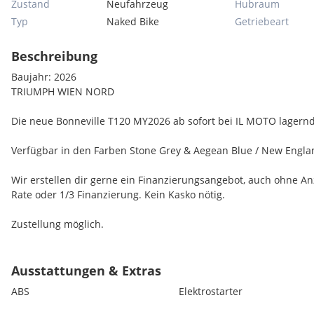
Zustand
Neufahrzeug
Hubraum
Typ
Naked Bike
Getriebeart
Beschreibung
Baujahr: 2026
TRIUMPH WIEN NORD
Die neue Bonneville T120 MY2026 ab sofort bei IL MOTO lagernd
Verfügbar in den Farben Stone Grey & Aegean Blue / New Englan
Wir erstellen dir gerne ein Finanzierungsangebot, auch ohne A
Rate oder 1/3 Finanzierung. Kein Kasko nötig.
Zustellung möglich.
Bei Fragen: 01 272 5000 15 oder
Extras:
Ausstattungen & Extras
Fahrmodi
ABS
Elektrostarter
Katalysator
Kurven-ABS