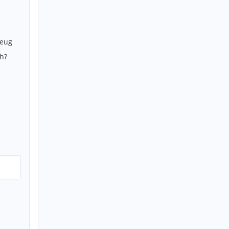
zeug
h?