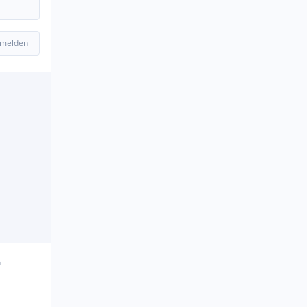
 melden
n