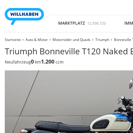
MARKTPLATZ
IMM
12.506.720
Startseite
Auto & Motor
Motorräder und Quads
Triumph
Bonneville
Triumph Bonneville T120 Naked 
0
1.200
Neufahrzeug
km
ccm