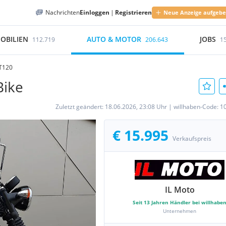
Nachrichten
Einloggen
|
Registrieren
Neue Anzeige aufgeb
OBILIEN
AUTO & MOTOR
JOBS
112.719
206.643
1
 T120
Bike
Zuletzt geändert:
18.06.2026, 23:08 Uhr
|
willhaben-Code:
1
€ 15.995
Verkaufspreis
IL Moto
Seit
13
Jahren Händler bei willhabe
Unternehmen