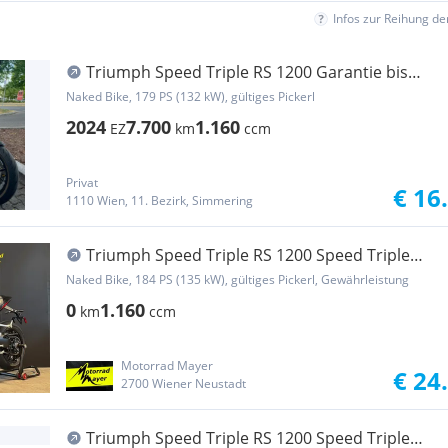
Infos zur Reihung d
Triumph Speed Triple RS 1200 Garantie bis
2028
Naked Bike, 179 PS (132 kW), gültiges Pickerl
2024
7.700
1.160
EZ
km
ccm
Privat
€ 16
1110 Wien, 11. Bezirk, Simmering
Triumph Speed Triple RS 1200 Speed Triple
1200 RS SOFORT VERFÜGBAR!
Naked Bike, 184 PS (135 kW), gültiges Pickerl, Gewährleistung
0
1.160
km
ccm
Motorrad Mayer
€ 24
2700 Wiener Neustadt
Triumph Speed Triple RS 1200 Speed Triple