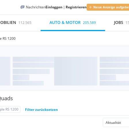
Nachrichten
Einloggen
|
Registrieren
Neue Anzeige aufgeb
OBILIEN
AUTO & MOTOR
JOBS
112.565
205.589
1
le RS 1200
Quads
ple RS 1200
Filter zurücksetzen