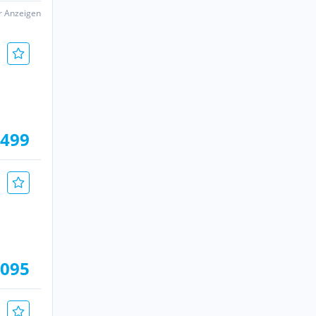
er Anzeigen
.499
.095