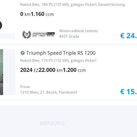
1200 RS Teilzahlung €249,- mit Gar...
Naked Bike, 184 PS (135 kW), gültiges Pickerl, Gewährleistung
0
1.160
km
ccm
Motorradklinik Leibnitz
€ 24
8431 Gralla
Triumph Speed Triple RS 1200
Naked Bike, 179 PS (132 kW), gültiges Pickerl
2024
22.000
1.200
EZ
km
ccm
Privat
€ 15
1210 Wien, 21. Bezirk, Floridsdorf