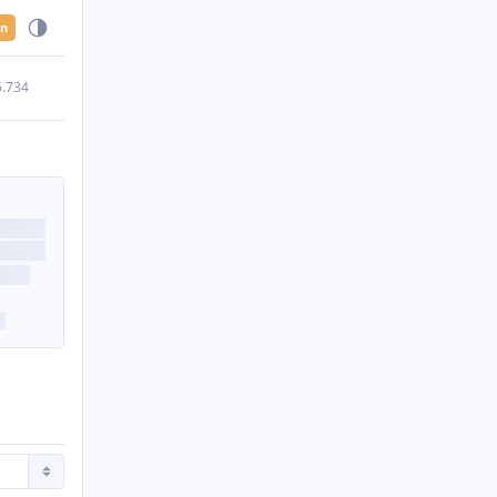
en
5.734