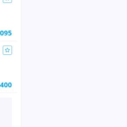
.095
.400