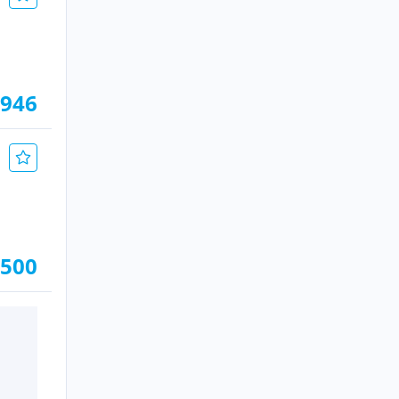
.946
.500