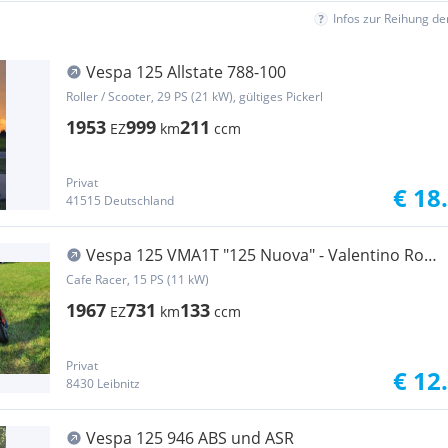
Infos zur Reihung d
Vespa 125 Allstate 788-100
Roller / Scooter, 29 PS (21 kW), gültiges Pickerl
1953
999
211
EZ
km
ccm
Privat
€ 18
41515 Deutschland
Vespa 125 VMA1T "125 Nuova" - Valentino Rossi
VR46
Cafe Racer, 15 PS (11 kW)
1967
731
133
EZ
km
ccm
Privat
€ 12
8430 Leibnitz
Vespa 125 946 ABS und ASR