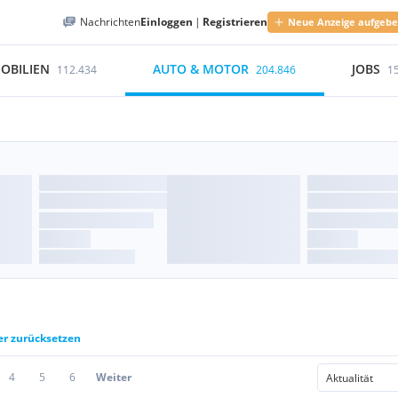
Nachrichten
Einloggen
|
Registrieren
Neue Anzeige aufgeb
OBILIEN
AUTO & MOTOR
JOBS
112.434
204.846
1
ter zurücksetzen
4
5
6
Weiter