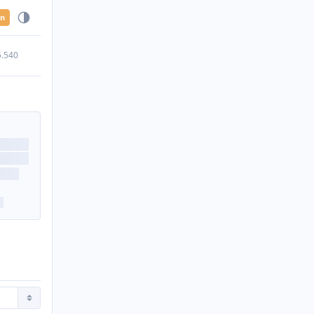
en
5.540