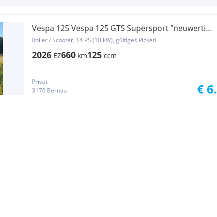
Vespa 125 Vespa 125 GTS Supersport "neuwertig"
Nero Convinto
Roller / Scooter, 14 PS (10 kW), gültiges Pickerl
2026
660
125
EZ
km
ccm
Privat
€ 6
3170 Bernau