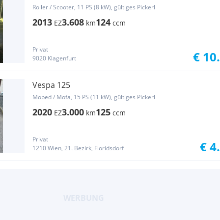
Roller / Scooter, 11 PS (8 kW), gültiges Pickerl
2013
3.608
124
EZ
km
ccm
Privat
€ 10
9020 Klagenfurt
Vespa 125
Moped / Mofa, 15 PS (11 kW), gültiges Pickerl
2020
3.000
125
EZ
km
ccm
Privat
€ 4
1210 Wien, 21. Bezirk, Floridsdorf