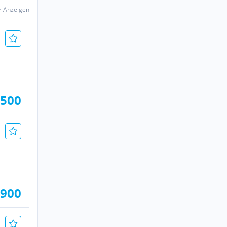
er Anzeigen
.500
.900