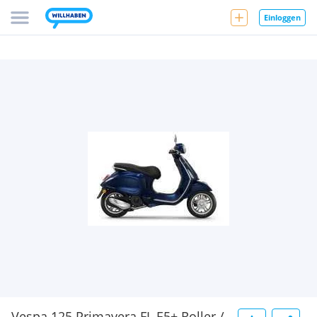
Einloggen
Vespa 125 Primavera FL E5+ Roller /