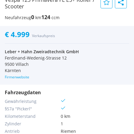
Scooter
0
124
Neufahrzeug
km
ccm
€ 4.999
Verkaufspreis
Leber + Hahn Zweiradtechnik GmbH
Ferdinand-Wedenig-Strasse 12
9500 Villach
Kärnten
Firmenwebsite
Fahrzeugdaten
Gewährleistung
§57a "Pickerl"
Kilometerstand
0 km
Zylinder
1
Antrieb
Riemen