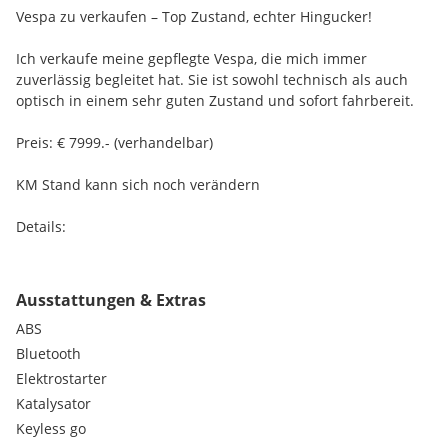
Vespa zu verkaufen – Top Zustand, echter Hingucker!
Ich verkaufe meine gepflegte Vespa, die mich immer
zuverlässig begleitet hat. Sie ist sowohl technisch als auch
optisch in einem sehr guten Zustand und sofort fahrbereit.
Preis: € 7999.- (verhandelbar)
KM Stand kann sich noch verändern
Details:
Marke/Modell: Vespa GTS Super Sport
Ausstattungen & Extras
Baujahr: 12/24
ABS
Kilometerstand: 2603 km
Bluetooth
Elektrostarter
Leistung: 23,8 PS / 278 ccm
Katalysator
Keyless go
Pickerl: 12/27