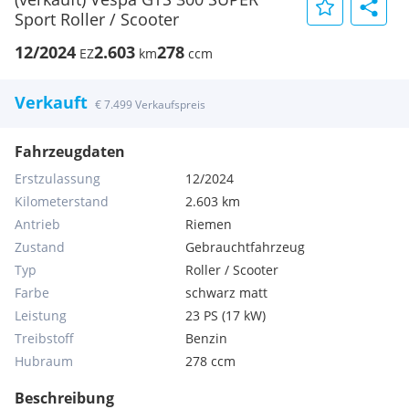
Sport Roller / Scooter
12/2024
2.603
278
EZ
km
ccm
Verkauft
€ 7.499 Verkaufspreis
Fahrzeugdaten
Erstzulassung
12/2024
Kilometerstand
2.603 km
Antrieb
Riemen
Zustand
Gebrauchtfahrzeug
Typ
Roller / Scooter
Farbe
schwarz matt
Leistung
23 PS (17 kW)
Treibstoff
Benzin
Hubraum
278 ccm
Beschreibung