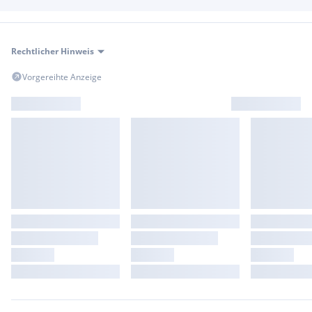
Sitzbank "Evolution Duo"
Windschild Sport getönt
Sportauspuff Vespa GTS 300 HPE Euro 5
Topcase schwarz matt inkl. Gebäckbrücke
Rechtlicher Hinweis
Hecktieferlegung hinten 2cm ( mit Gutachten )
Vorgereihte Anzeige
Somit auch für kleinere Personen gut geeignet.
Privatverkauf keine Garantie und Gewährleistung