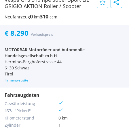
GRIGIO AKTION Roller / Scooter
0
310
Neufahrzeug
km
ccm
€ 8.290
Verkaufspreis
MOTORBÄR Motorräder und Automobile
Handelsgesellschaft m.b.H.
Hermine-Berghoferstrasse 44
6130 Schwaz
Tirol
Firmenwebsite
Fahrzeugdaten
Gewährleistung
§57a "Pickerl"
Kilometerstand
0 km
Zylinder
1