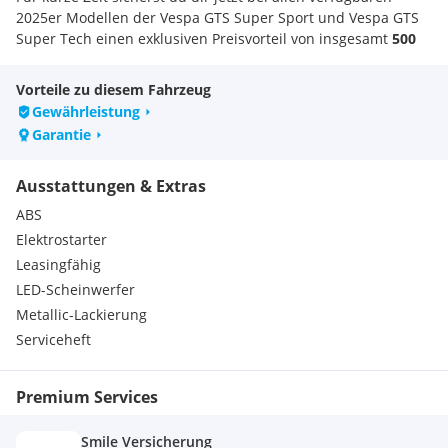
2025er Modellen der Vespa GTS Super Sport und Vespa GTS
Super Tech einen exklusiven Preisvorteil von insgesamt
500
Euro
!
Vorteile zu diesem Fahrzeug
-
300 Euro Zulassungsbonus
Gewährleistung
-
150 Euro Tankbonus
Garantie
- 50 Euro BÄRENBONUS
Ausstattungen & Extras
-Die gesamten
500 Euro sind schon beim angezeigten Preis
abgezogen.
ABS
Elektrostarter
Deine Vespa – dein Stil.
Leasingfähig
Wir bauen deine Vespa nicht nur um – wir machen sie zu
LED-Scheinwerfer
einem echten Unikat.
Lackierung? Passiert direkt bei uns im Haus – egal ob
Metallic-Lackierung
komplett, Teilflächen oder Umlackierung.
Serviceheft
Dazu gibt’s auf Wunsch veredelte Felgen, stylische Spiegel
und handgemachte Sättel, die perfekt zum Look passen.
Alles aus einer Hand. Alles bei uns vor Ort. Alles nach deinem
Premium Services
Geschmack.
Smile Versicherung