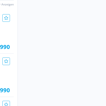
er Anzeigen
.990
.990