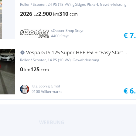
Roller / Scooter, 24 PS (18 kW), gültiges Pickerl, Gewährleistung
2026
2.900
310
EZ
km
ccm
sQooter Shop Steyr
€ 7
4400 Steyr
Vespa GTS 125 Super HPE E5€+ "Easy Start
Aktion"
Roller / Scooter, 14 PS (10 kW), Gewährleistung
0
125
km
ccm
KFZ Lobnig GmbH
€ 6
9100 Völkermarkt