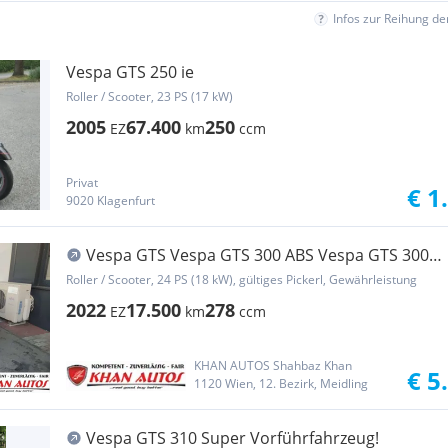
Infos zur Reihung d
Vespa GTS 250 ie
Roller / Scooter, 23 PS (17 kW)
2005
67.400
250
EZ
km
ccm
Privat
€ 1
9020 Klagenfurt
Vespa GTS Vespa GTS 300 ABS Vespa GTS 300
ABS Super
Roller / Scooter, 24 PS (18 kW), gültiges Pickerl, Gewährleistung
2022
17.500
278
EZ
km
ccm
KHAN AUTOS Shahbaz Khan
€ 5
1120 Wien, 12. Bezirk, Meidling
Vespa GTS 310 Super Vorführfahrzeug!