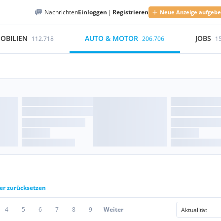
Nachrichten
Einloggen
|
Registrieren
Neue Anzeige aufgeb
OBILIEN
AUTO & MOTOR
JOBS
112.718
206.706
1
ter zurücksetzen
4
5
6
7
8
9
Weiter