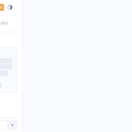
en
5.653