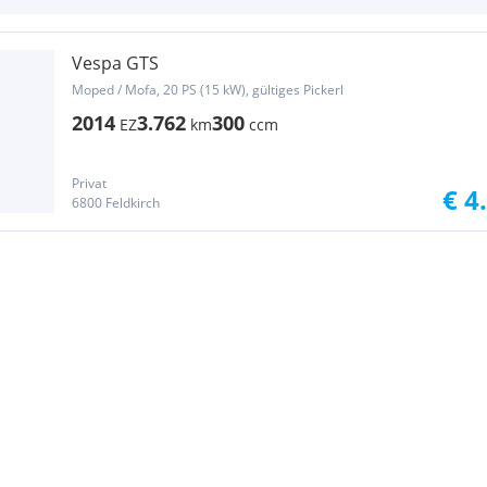
Vespa GTS
Moped / Mofa, 20 PS (15 kW), gültiges Pickerl
2014
3.762
300
EZ
km
ccm
Privat
€ 4
6800 Feldkirch