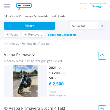
Einloggen
515 Vespa Primavera Motorräder und Quads
Filtern
Vespa
Primavera
Filter zurücksetzen
Infos zur Reihung der Anzeigen
Vespa Primavera
Moped / Mofa, 3 PS (2 kW), gültiges Pickerl
2021
EZ
13.200
km
50
ccm
€ 2.500
Privat
9020 Klagenfurt
Vespa Primavera 50ccm 4 Takt