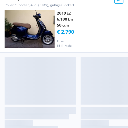
Roller / Scooter, 4 PS (3 kW), gültiges Pickerl
2019
EZ
6.100
km
50
ccm
€ 2.790
Privat
9311 Kraig