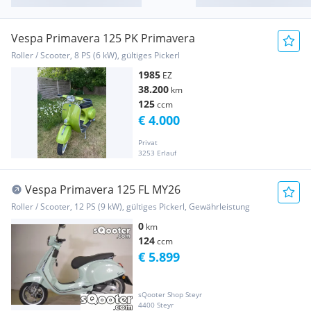
Vespa Primavera 125 PK Primavera
Roller / Scooter, 8 PS (6 kW), gültiges Pickerl
1985
EZ
38.200
km
125
ccm
€ 4.000
Privat
3253 Erlauf
Vespa Primavera 125 FL MY26
Roller / Scooter, 12 PS (9 kW), gültiges Pickerl, Gewährleistung
0
km
124
ccm
€ 5.899
sQooter Shop Steyr
4400 Steyr