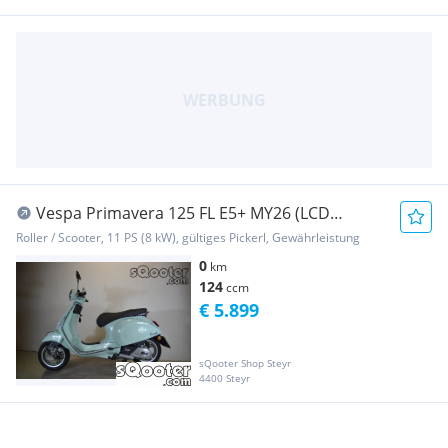
Vespa Primavera 125 FL E5+ MY26 (LCD
Tacho!)
Roller / Scooter, 11 PS (8 kW), gültiges Pickerl, Gewährleistung
0
km
124
ccm
€ 5.899
sQooter Shop Steyr
4400 Steyr