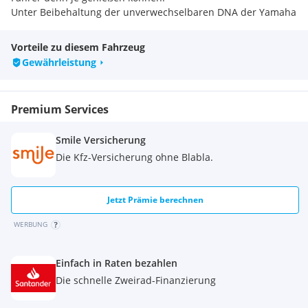
Unter Beibehaltung der unverwechselbaren DNA der Yamaha
R-Serie stellt die neue R7 mit einem Design der nächsten
Generation, verfeinerten Federelementen und leichten
Vorteile zu diesem Fahrzeug
SpinForged-Rädern für ein agiles und präzises Handling eine
Gewährleistung
erneute Weiterentwicklung dar. Ein Supersportler, der vom
Rennsport inspiriert ist und für die reale Welt entwickelt
wurde.
Premium Services
Smile Versicherung
Die Kfz-Versicherung ohne Blabla.
Jetzt Prämie berechnen
WERBUNG
Einfach in Raten bezahlen
Die schnelle Zweirad-Finanzierung