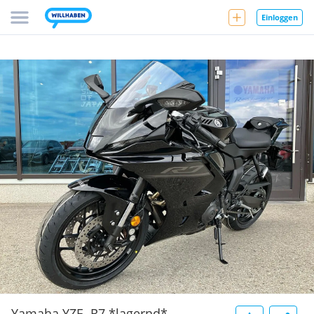
Einloggen
Yamaha YZF -R7 *lagernd*