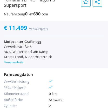
Supersport
0
690
Neufahrzeug
km
ccm
€ 11.499
Verkaufspreis
Motocenter Grafenegg
Gewerbestraße 8
3492 Walkersdorf am Kamp
Krems Land, Niederösterreich
Firmenwebsite
Fahrzeugdaten
Gewährleistung
§57a "Pickerl"
Kilometerstand
0 km
Außenfarbe
Schwarz
Zylinder
2