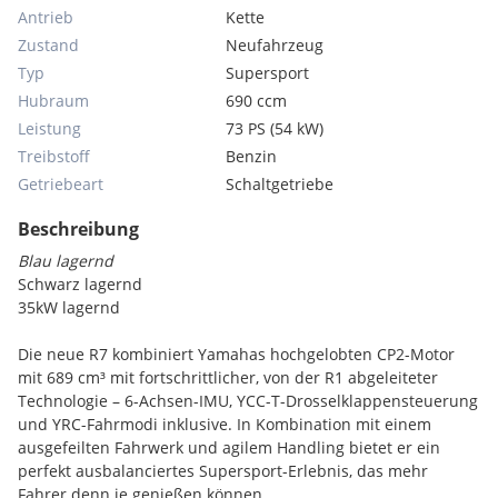
Antrieb
Kette
Zustand
Neufahrzeug
Typ
Supersport
Hubraum
690 ccm
Leistung
73 PS (54 kW)
Treibstoff
Benzin
Getriebeart
Schaltgetriebe
Beschreibung
Blau lagernd
Schwarz lagernd
35kW lagernd
Die neue R7 kombiniert Yamahas hochgelobten CP2-Motor
mit 689 cm³ mit fortschrittlicher, von der R1 abgeleiteter
Technologie – 6-Achsen-IMU, YCC-T-Drosselklappensteuerung
und YRC-Fahrmodi inklusive. In Kombination mit einem
ausgefeilten Fahrwerk und agilem Handling bietet er ein
perfekt ausbalanciertes Supersport-Erlebnis, das mehr
Fahrer denn je genießen können.