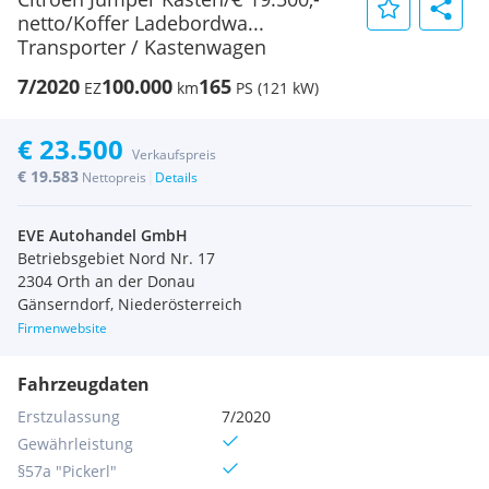
netto/Koffer Ladebordwa...
Transporter / Kastenwagen
7/2020
100.000
165
EZ
km
PS (121 kW)
€ 23.500
Verkaufspreis
€ 19.583
|
Nettopreis
Details
EVE Autohandel GmbH
Betriebsgebiet Nord Nr. 17
2304 Orth an der Donau
Gänserndorf, Niederösterreich
Firmenwebsite
Fahrzeugdaten
Erstzulassung
7/2020
Gewährleistung
§57a "Pickerl"