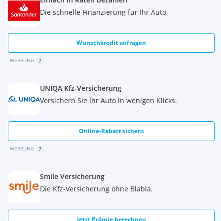
- Kontakt
Die schnelle Finanzierung für Ihr Auto
o Mobil 1:
o Mobil 2:
o E-Mail:office@eveautohandel at
Wunschkredit anfragen
o Fax:
WERBUNG
Wir freuen uns auf Ihren Besuch!
Ihr EVE Autohandel-Team
UNIQA Kfz-Versicherung
Alle Angaben ohne Gewähr.
Versichern Sie Ihr Auto in wenigen Klicks.
Online-Rabatt sichern
WERBUNG
Smile Versicherung
Die Kfz-Versicherung ohne Blabla.
Jetzt Prämie berechnen