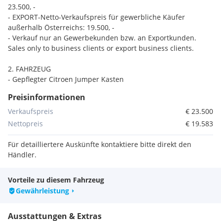
23.500, -
- EXPORT-Netto-Verkaufspreis für gewerbliche Käufer
außerhalb Österreichs: 19.500, -
- Verkauf nur an Gewerbekunden bzw. an Exportkunden.
Sales only to business clients or export business clients.
2. FAHRZEUG
- Gepflegter Citroen Jumper Kasten
- Erstbesitz
Preisinformationen
- Neuer § 57a-Prüfbericht
- Neues Service
Verkaufspreis
€ 23.500
- Neue Bremsen
Nettopreis
€ 19.583
- Koffer Innenmaße: Länge 430 cm, Breite 208 cm, Höhe 220
cm
Für detailliertere Auskünfte kontaktiere bitte direkt den
- Hebebühne: Breite 210 cm, Höhe 145 cm
Händler.
- Klima
- NAVI
Vorteile zu diesem Fahrzeug
- Freisprecheinrichtung
Gewährleistung
- Multifunktionslenkrad
- Tempomat
- uvm.
Ausstattungen & Extras