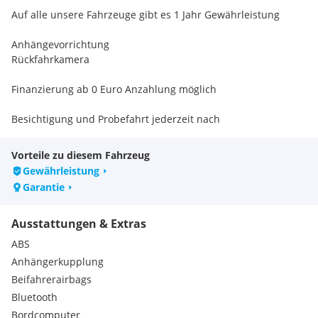
Auf alle unsere Fahrzeuge gibt es 1 Jahr Gewährleistung
Anhängevorrichtung
Rückfahrkamera
Finanzierung ab 0 Euro Anzahlung möglich
Besichtigung und Probefahrt jederzeit nach
Terminvereinbarung möglich - auch am Wochenende.
Vorteile zu diesem Fahrzeug
Eintausch und Finanzierung möglich .
Gewährleistung
Garantie
Schauen Sie auch unsere anderen Angebote an:
Ausstattungen & Extras
Die Angaben erheben nicht den Anspruch auf Vollständigkeit.
Die gemachten Angaben und Beschreibungen sowie Bilder
ABS
sind unverbindlich und dienen nicht als zugesicherte
Anhängerkupplung
Eigenschaften. Der Verkäufer übernimmt keine Haftung bzw.
Beifahrerairbags
Gewährleistung für Schreib- oder Datenübermittlungsfehler.
Bluetooth
Ausstattungen sind ggf. gesondert zu prüfen. Änderungen
und Zwischenverkauf vorbehalten.
Bordcomputer