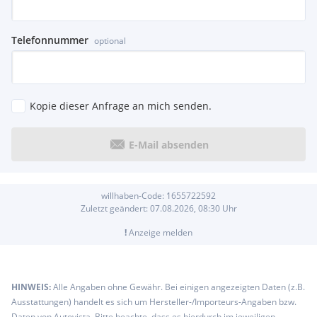
Telefonnummer
optional
Kopie dieser Anfrage an mich senden.
E-Mail absenden
willhaben-Code:
1655722592
Zuletzt geändert:
07.08.2026, 08:30
Uhr
!
Anzeige melden
HINWEIS:
Alle Angaben ohne Gewähr. Bei einigen angezeigten Daten (z.B.
Ausstattungen) handelt es sich um Hersteller-/Importeurs-Angaben bzw.
Daten von Autovista. Bitte beachte, dass es hierdurch im jeweiligen