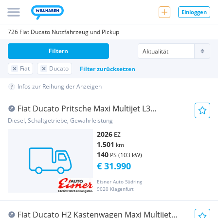
Einloggen
726 Fiat Ducato Nutzfahrzeug und Pickup
Filtern
Fiat
Ducato
Filter zurücksetzen
Infos zur Reihung der Anzeigen
Fiat Ducato Pritsche Maxi Multijet L3
(verstärkt) Bus
Diesel, Schaltgetriebe, Gewährleistung
2026
EZ
1.501
km
140
PS (103 kW)
€ 31.990
Eisner Auto Südring
9020 Klagenfurt
Fiat Ducato H2 Kastenwagen Maxi Multijet