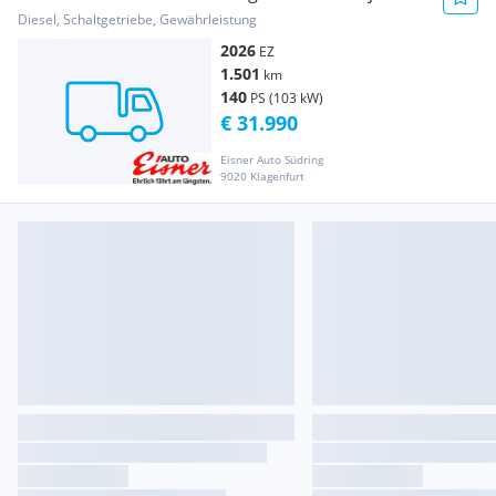
L2H2 Bus
Diesel, Schaltgetriebe, Gewährleistung
2026
EZ
1.501
km
140
PS (103 kW)
€ 31.990
Eisner Auto Südring
9020 Klagenfurt