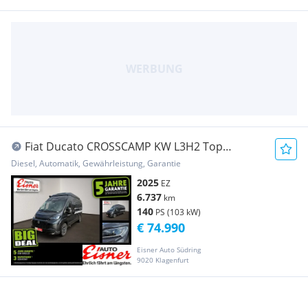
Fiat Ducato CROSSCAMP KW L3H2 Top
Ausstattung ! Bus
Diesel, Automatik, Gewährleistung, Garantie
2025
EZ
6.737
km
140
PS (103 kW)
€ 74.990
Eisner Auto Südring
9020 Klagenfurt