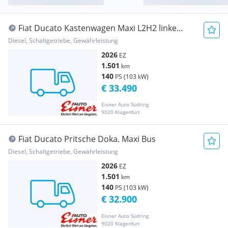
Fiat Ducato Kastenwagen Maxi L2H2 linke
Scheibetüre Bus
Diesel, Schaltgetriebe, Gewährleistung
2026
EZ
1.501
km
140
PS (103 kW)
€ 33.490
Eisner Auto Südring
9020 Klagenfurt
Fiat Ducato Pritsche Doka. Maxi Bus
Diesel, Schaltgetriebe, Gewährleistung
2026
EZ
1.501
km
140
PS (103 kW)
€ 32.900
Eisner Auto Südring
9020 Klagenfurt